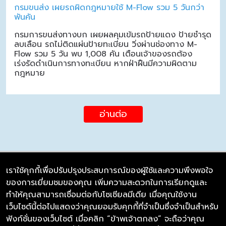
กรมขนส่ง เผยรถผิดกฎหมายใช้ M-Flow รวม 5 วันกว่า
พันคัน
กรมการขนส่งทางบก เผยผลคุมเข้มรถป้ายแดง ป้ายชำรุด
ลบเลือน รถไม่ติดแผ่นป้ายทะเบียน วิ่งผ่านช่องทาง M-
Flow รวม 5 วัน พบ 1,008 คัน เตือนเจ้าของรถต้อง
เร่งรัดดำเนินการทางทะเบียน หากฝ่าฝืนมีความผิดตาม
กฎหมาย
อ่านต่อ
เราใช้คุกกี้เพื่อปรับปรุงประสบการณ์ของผู้ใช้และความพึงพอใจ
ของการเยี่ยมชมของคุณ เพิ่มความสะดวกในการเรียกดูและ
บริษัท ซิมลิงค์ จำกัด
ทำให้คุณสามารถเชื่อมต่อกับโซเชียลมีเดีย เมื่อคุณใช้งาน
98/226 Bangrakyai-Baanmai Road,
เว็บไซต์นี้ต่อไปแสดงว่าคุณยอมรับคุกกี้ที่จำเป็นซึ่งจำเป็นสำหรับ
Bangyai, Nonthaburi 11140
ฟังก์ชั่นของเว็บไซต์ เมื่อคลิก “ข้าพเจ้าตกลง” จะถือว่าคุณ