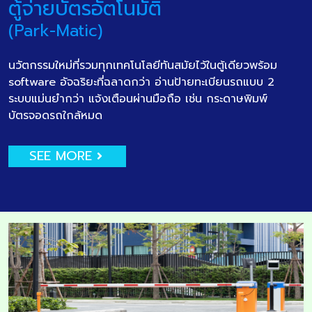
ตู้จ่ายบัตรอัตโนมัติ
(Park-Matic)
นวัตกรรมใหม่ที่รวมทุกเทคโนโลยีทันสมัยไว้ในตู้เดียวพร้อม
software อัจฉริยะที่ฉลาดกว่า อ่านป้ายทะเบียนรถแบบ 2
ระบบแม่นยำกว่า แจ้งเตือนผ่านมือถือ เช่น กระดาษพิมพ์
บัตรจอดรถใกล้หมด
SEE MORE