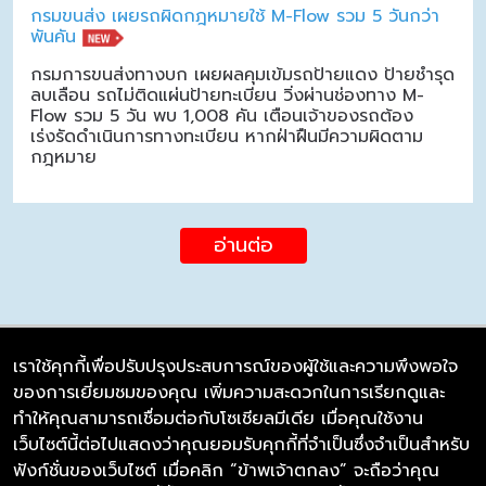
กรมขนส่ง เผยรถผิดกฎหมายใช้ M-Flow รวม 5 วันกว่า
พันคัน
กรมการขนส่งทางบก เผยผลคุมเข้มรถป้ายแดง ป้ายชำรุด
ลบเลือน รถไม่ติดแผ่นป้ายทะเบียน วิ่งผ่านช่องทาง M-
Flow รวม 5 วัน พบ 1,008 คัน เตือนเจ้าของรถต้อง
เร่งรัดดำเนินการทางทะเบียน หากฝ่าฝืนมีความผิดตาม
กฎหมาย
อ่านต่อ
เราใช้คุกกี้เพื่อปรับปรุงประสบการณ์ของผู้ใช้และความพึงพอใจ
ของการเยี่ยมชมของคุณ เพิ่มความสะดวกในการเรียกดูและ
บริษัท ซิมลิงค์ จำกัด
ทำให้คุณสามารถเชื่อมต่อกับโซเชียลมีเดีย เมื่อคุณใช้งาน
98/226 Bangrakyai-Baanmai Road,
เว็บไซต์นี้ต่อไปแสดงว่าคุณยอมรับคุกกี้ที่จำเป็นซึ่งจำเป็นสำหรับ
Bangyai, Nonthaburi 11140
ฟังก์ชั่นของเว็บไซต์ เมื่อคลิก “ข้าพเจ้าตกลง” จะถือว่าคุณ