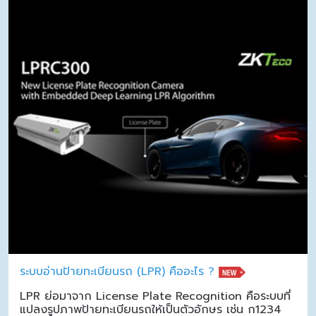
ระบบอ่านป้ายทะเบียนรถ (LPR) คืออะไร ?
LPR ย่อมาจาก License Plate Recognition คือระบบที่
แปลงรูปภาพป้ายทะเบียนรถให้เป็นตัวอักษร เช่น ก1234