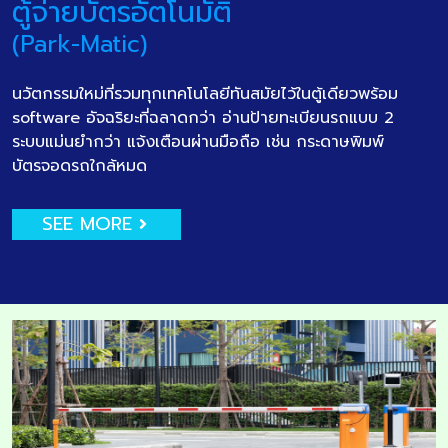
ตู้จ่ายบัตรอัตโนมัติ
(Park-Matic)
นวัตกรรมใหม่ที่รวมทุกเทคโนโลยีทันสมัยไว้ในตู้เดียวพร้อม
software อัจฉริยะที่ฉลาดกว่า อ่านป้ายทะเบียนรถแบบ 2
ระบบแม่นยำกว่า แจ้งเตือนผ่านมือถือ เช่น กระดาษพิมพ์
บัตรจอดรถใกล้หมด
SEE MORE