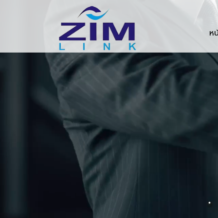
Zimlink.co.th
หน