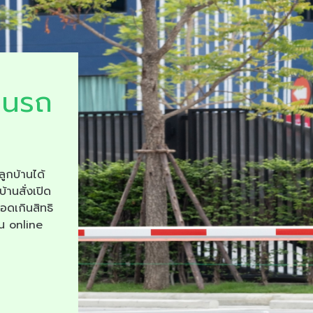
ยนรถ
ลูกบ้านได้
บ้านสั่งเปิด
จอดเกินสิทธิ
าน online