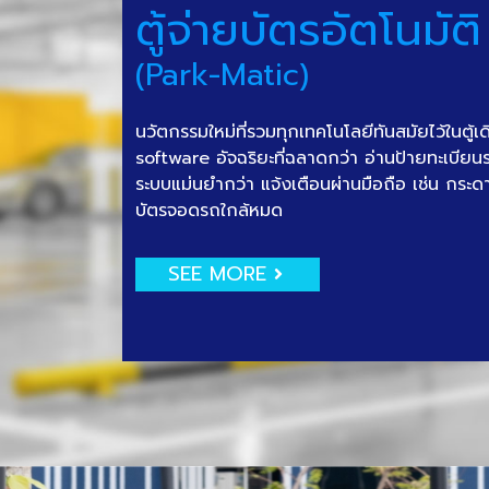
ตู้จ่ายบัตรอัตโนมัติ
(Park-Matic)
นวัตกรรมใหม่ที่รวมทุกเทคโนโลยีทันสมัยไว้ในตู้เ
software อัจฉริยะที่ฉลาดกว่า อ่านป้ายทะเบีย
ระบบแม่นยำกว่า แจ้งเตือนผ่านมือถือ เช่น กระด
บัตรจอดรถใกล้หมด
SEE MORE