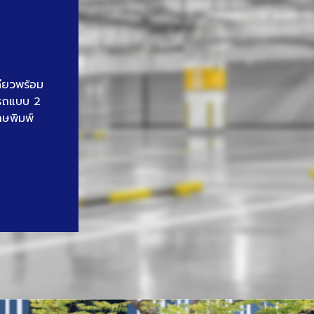
ดียวพร้อม
นรถแบบ 2
าษพิมพ์