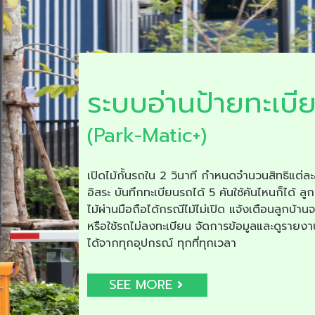
ระบบอ่านป้ายทะเบี
(Park-Matic+)
เปิดไม้กั้นรถใน 2 วินาที กำหนดจำนวนสิทธิแต่ละ
อิสระ บันทึกทะเบียนรถได้ 5 คันใช้คันไหนก็ได้ ลูก
ไม้ผ่านมือถือได้กรณีไม้ไม่เปิด แจ้งเตือนลูกบ้าน
หรือใช้รถไม่ลงทะเบียน จัดการข้อมูลและดูรายง
ได้จากทุกอุปกรณ์ ทุกที่ทุกเวลา
SEE MORE