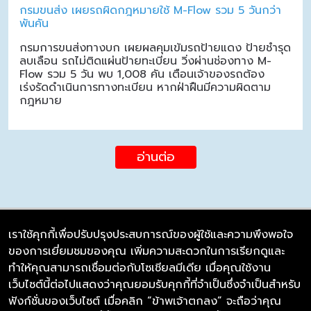
กรมขนส่ง เผยรถผิดกฎหมายใช้ M-Flow รวม 5 วันกว่า
พันคัน
กรมการขนส่งทางบก เผยผลคุมเข้มรถป้ายแดง ป้ายชำรุด
ลบเลือน รถไม่ติดแผ่นป้ายทะเบียน วิ่งผ่านช่องทาง M-
Flow รวม 5 วัน พบ 1,008 คัน เตือนเจ้าของรถต้อง
เร่งรัดดำเนินการทางทะเบียน หากฝ่าฝืนมีความผิดตาม
กฎหมาย
อ่านต่อ
เราใช้คุกกี้เพื่อปรับปรุงประสบการณ์ของผู้ใช้และความพึงพอใจ
ของการเยี่ยมชมของคุณ เพิ่มความสะดวกในการเรียกดูและ
บริษัท ซิมลิงค์ จำกัด
ทำให้คุณสามารถเชื่อมต่อกับโซเชียลมีเดีย เมื่อคุณใช้งาน
98/226 Bangrakyai-Baanmai Road,
เว็บไซต์นี้ต่อไปแสดงว่าคุณยอมรับคุกกี้ที่จำเป็นซึ่งจำเป็นสำหรับ
Bangyai, Nonthaburi 11140
ฟังก์ชั่นของเว็บไซต์ เมื่อคลิก “ข้าพเจ้าตกลง” จะถือว่าคุณ