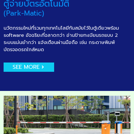
ตู้จ่ายบัตรอัตโนมัติ
(Park-Matic)
นวัตกรรมใหม่ที่รวมทุกเทคโนโลยีทันสมัยไว้ในตู้เดียวพร้อม
software อัจฉริยะที่ฉลาดกว่า อ่านป้ายทะเบียนรถแบบ 2
ระบบแม่นยำกว่า แจ้งเตือนผ่านมือถือ เช่น กระดาษพิมพ์
บัตรจอดรถใกล้หมด
SEE MORE