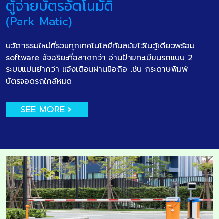
ตู้จ่ายบัตรอัตโนมัติ
(Park-Matic)
นวัตกรรมใหม่ที่รวมทุกเทคโนโลยีทันสมัยไว้ในตู้เดียวพร้อม
software อัจฉริยะที่ฉลาดกว่า อ่านป้ายทะเบียนรถแบบ 2
ระบบแม่นยำกว่า แจ้งเตือนผ่านมือถือ เช่น กระดาษพิมพ์
บัตรจอดรถใกล้หมด
SEE MORE