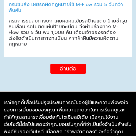
กรมขนส่ง เผยรถผิดกฎหมายใช้ M-Flow รวม 5 วันกว่า
พันคัน
กรมการขนส่งทางบก เผยผลคุมเข้มรถป้ายแดง ป้ายชำรุด
ลบเลือน รถไม่ติดแผ่นป้ายทะเบียน วิ่งผ่านช่องทาง M-
Flow รวม 5 วัน พบ 1,008 คัน เตือนเจ้าของรถต้อง
เร่งรัดดำเนินการทางทะเบียน หากฝ่าฝืนมีความผิดตาม
กฎหมาย
อ่านต่อ
เราใช้คุกกี้เพื่อปรับปรุงประสบการณ์ของผู้ใช้และความพึงพอใจ
ของการเยี่ยมชมของคุณ เพิ่มความสะดวกในการเรียกดูและ
บริษัท ซิมลิงค์ จำกัด
ทำให้คุณสามารถเชื่อมต่อกับโซเชียลมีเดีย เมื่อคุณใช้งาน
98/226 Bangrakyai-Baanmai Road,
เว็บไซต์นี้ต่อไปแสดงว่าคุณยอมรับคุกกี้ที่จำเป็นซึ่งจำเป็นสำหรับ
Bangyai, Nonthaburi 11140
ฟังก์ชั่นของเว็บไซต์ เมื่อคลิก “ข้าพเจ้าตกลง” จะถือว่าคุณ