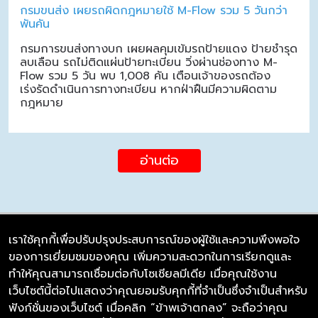
กรมขนส่ง เผยรถผิดกฎหมายใช้ M-Flow รวม 5 วันกว่า
พันคัน
กรมการขนส่งทางบก เผยผลคุมเข้มรถป้ายแดง ป้ายชำรุด
ลบเลือน รถไม่ติดแผ่นป้ายทะเบียน วิ่งผ่านช่องทาง M-
Flow รวม 5 วัน พบ 1,008 คัน เตือนเจ้าของรถต้อง
เร่งรัดดำเนินการทางทะเบียน หากฝ่าฝืนมีความผิดตาม
กฎหมาย
อ่านต่อ
เราใช้คุกกี้เพื่อปรับปรุงประสบการณ์ของผู้ใช้และความพึงพอใจ
ของการเยี่ยมชมของคุณ เพิ่มความสะดวกในการเรียกดูและ
บริษัท ซิมลิงค์ จำกัด
ทำให้คุณสามารถเชื่อมต่อกับโซเชียลมีเดีย เมื่อคุณใช้งาน
98/226 Bangrakyai-Baanmai Road,
เว็บไซต์นี้ต่อไปแสดงว่าคุณยอมรับคุกกี้ที่จำเป็นซึ่งจำเป็นสำหรับ
Bangyai, Nonthaburi 11140
ฟังก์ชั่นของเว็บไซต์ เมื่อคลิก “ข้าพเจ้าตกลง” จะถือว่าคุณ