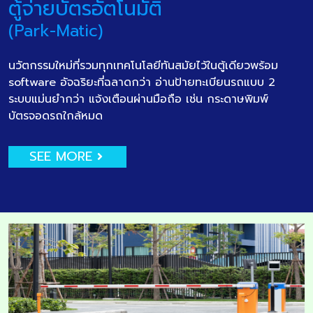
ตู้จ่ายบัตรอัตโนมัติ
(Park-Matic)
นวัตกรรมใหม่ที่รวมทุกเทคโนโลยีทันสมัยไว้ในตู้เดียวพร้อม
software อัจฉริยะที่ฉลาดกว่า อ่านป้ายทะเบียนรถแบบ 2
ระบบแม่นยำกว่า แจ้งเตือนผ่านมือถือ เช่น กระดาษพิมพ์
บัตรจอดรถใกล้หมด
SEE MORE