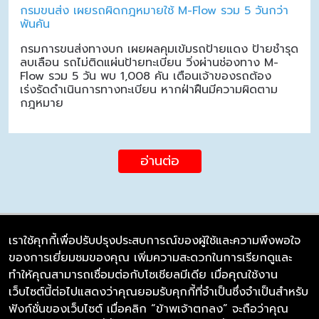
กรมขนส่ง เผยรถผิดกฎหมายใช้ M-Flow รวม 5 วันกว่า
พันคัน
กรมการขนส่งทางบก เผยผลคุมเข้มรถป้ายแดง ป้ายชำรุด
ลบเลือน รถไม่ติดแผ่นป้ายทะเบียน วิ่งผ่านช่องทาง M-
Flow รวม 5 วัน พบ 1,008 คัน เตือนเจ้าของรถต้อง
เร่งรัดดำเนินการทางทะเบียน หากฝ่าฝืนมีความผิดตาม
กฎหมาย
อ่านต่อ
เราใช้คุกกี้เพื่อปรับปรุงประสบการณ์ของผู้ใช้และความพึงพอใจ
ของการเยี่ยมชมของคุณ เพิ่มความสะดวกในการเรียกดูและ
บริษัท ซิมลิงค์ จำกัด
ทำให้คุณสามารถเชื่อมต่อกับโซเชียลมีเดีย เมื่อคุณใช้งาน
98/226 Bangrakyai-Baanmai Road,
เว็บไซต์นี้ต่อไปแสดงว่าคุณยอมรับคุกกี้ที่จำเป็นซึ่งจำเป็นสำหรับ
Bangyai, Nonthaburi 11140
ฟังก์ชั่นของเว็บไซต์ เมื่อคลิก “ข้าพเจ้าตกลง” จะถือว่าคุณ