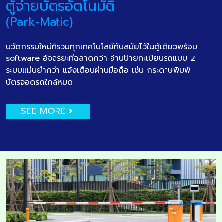
ตู้จ่ายบัตรอัตโนมัติ
(Park-Matic)
นวัตกรรมใหม่ที่รวมทุกเทคโนโลยีทันสมัยไว้ในตู้เดียวพร้อม
software อัจฉริยะที่ฉลาดกว่า อ่านป้ายทะเบียนรถแบบ 2
ระบบแม่นยำกว่า แจ้งเตือนผ่านมือถือ เช่น กระดาษพิมพ์
บัตรจอดรถใกล้หมด
SEE MORE