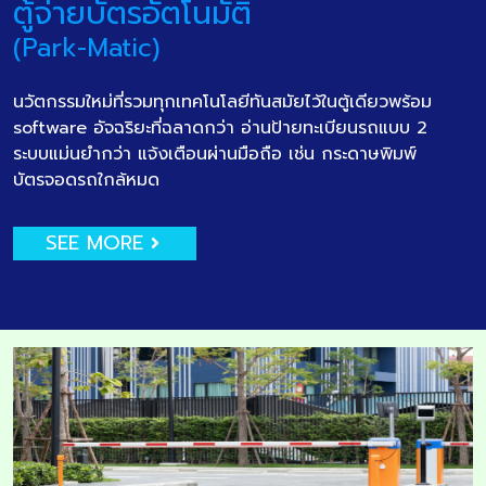
ตู้จ่ายบัตรอัตโนมัติ
(Park-Matic)
นวัตกรรมใหม่ที่รวมทุกเทคโนโลยีทันสมัยไว้ในตู้เดียวพร้อม
software อัจฉริยะที่ฉลาดกว่า อ่านป้ายทะเบียนรถแบบ 2
ระบบแม่นยำกว่า แจ้งเตือนผ่านมือถือ เช่น กระดาษพิมพ์
บัตรจอดรถใกล้หมด
SEE MORE