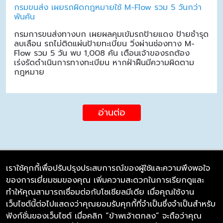
กรมขนส่ง เผยรถผิดกฎหมายใช้ M-Flow รวม 5 วันกว่า
พันคัน
กรมการขนส่งทางบก เผยผลคุมเข้มรถป้ายแดง ป้ายชำรุด
ลบเลือน รถไม่ติดแผ่นป้ายทะเบียน วิ่งผ่านช่องทาง M-
Flow รวม 5 วัน พบ 1,008 คัน เตือนเจ้าของรถต้อง
เร่งรัดดำเนินการทางทะเบียน หากฝ่าฝืนมีความผิดตาม
กฎหมาย
อ่านต่อ
เราใช้คุกกี้เพื่อปรับปรุงประสบการณ์ของผู้ใช้และความพึงพอใจ
ของการเยี่ยมชมของคุณ เพิ่มความสะดวกในการเรียกดูและ
บริษัท ซิมลิงค์ จำกัด
ทำให้คุณสามารถเชื่อมต่อกับโซเชียลมีเดีย เมื่อคุณใช้งาน
98/226 Bangrakyai-Baanmai Road,
เว็บไซต์นี้ต่อไปแสดงว่าคุณยอมรับคุกกี้ที่จำเป็นซึ่งจำเป็นสำหรับ
Bangyai, Nonthaburi 11140
ฟังก์ชั่นของเว็บไซต์ เมื่อคลิก “ข้าพเจ้าตกลง” จะถือว่าคุณ