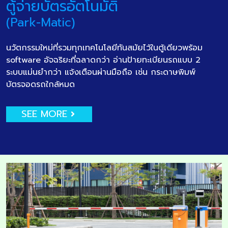
ตู้จ่ายบัตรอัตโนมัติ
(Park-Matic)
นวัตกรรมใหม่ที่รวมทุกเทคโนโลยีทันสมัยไว้ในตู้เดียวพร้อม
software อัจฉริยะที่ฉลาดกว่า อ่านป้ายทะเบียนรถแบบ 2
ระบบแม่นยำกว่า แจ้งเตือนผ่านมือถือ เช่น กระดาษพิมพ์
บัตรจอดรถใกล้หมด
SEE MORE