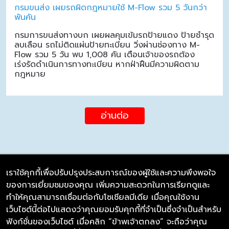
กรมขนส่ง เผยรถผิดกฎหมายใช้ M-Flow รวม 5 วันกว่า
พันคัน
กรมการขนส่งทางบก เผยผลคุมเข้มรถป้ายแดง ป้ายชำรุด
ลบเลือน รถไม่ติดแผ่นป้ายทะเบียน วิ่งผ่านช่องทาง M-
Flow รวม 5 วัน พบ 1,008 คัน เตือนเจ้าของรถต้อง
เร่งรัดดำเนินการทางทะเบียน หากฝ่าฝืนมีความผิดตาม
กฎหมาย
อ่านต่อ
เราใช้คุกกี้เพื่อปรับปรุงประสบการณ์ของผู้ใช้และความพึงพอใจ
ของการเยี่ยมชมของคุณ เพิ่มความสะดวกในการเรียกดูและ
บริษัท ซิมลิงค์ จำกัด
ทำให้คุณสามารถเชื่อมต่อกับโซเชียลมีเดีย เมื่อคุณใช้งาน
98/226 Bangrakyai-Baanmai Road,
เว็บไซต์นี้ต่อไปแสดงว่าคุณยอมรับคุกกี้ที่จำเป็นซึ่งจำเป็นสำหรับ
Bangyai, Nonthaburi 11140
ฟังก์ชั่นของเว็บไซต์ เมื่อคลิก “ข้าพเจ้าตกลง” จะถือว่าคุณ