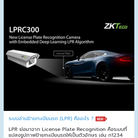
ระบบอ่านป้ายทะเบียนรถ (LPR) คืออะไร ?
LPR ย่อมาจาก License Plate Recognition คือระบบที่
แปลงรูปภาพป้ายทะเบียนรถให้เป็นตัวอักษร เช่น ก1234