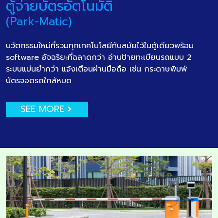
ตู้จ่ายบัตรอัตโนมัติ
(Park-Matic)
นวัตกรรมใหม่ที่รวมทุกเทคโนโลยีทันสมัยไว้ในตู้เดียวพร้อม
software อัจฉริยะที่ฉลาดกว่า อ่านป้ายทะเบียนรถแบบ 2
ระบบแม่นยำกว่า แจ้งเตือนผ่านมือถือ เช่น กระดาษพิมพ์
บัตรจอดรถใกล้หมด
SEE MORE