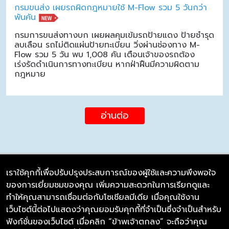
กรมขนส่ง เผยรถผิดกฎหมายใช้ M-Flow รวม 5 วันกว่า
พันคัน
กรมการขนส่งทางบก เผยผลคุมเข้มรถป้ายแดง ป้ายชำรุด
ลบเลือน รถไม่ติดแผ่นป้ายทะเบียน วิ่งผ่านช่องทาง M-
Flow รวม 5 วัน พบ 1,008 คัน เตือนเจ้าของรถต้อง
เร่งรัดดำเนินการทางทะเบียน หากฝ่าฝืนมีความผิดตาม
กฎหมาย
อ่านต่อ
เราใช้คุกกี้เพื่อปรับปรุงประสบการณ์ของผู้ใช้และความพึงพอใจ
ของการเยี่ยมชมของคุณ เพิ่มความสะดวกในการเรียกดูและ
บริษัท ซิมลิงค์ จำกัด
ทำให้คุณสามารถเชื่อมต่อกับโซเชียลมีเดีย เมื่อคุณใช้งาน
98/226 Bangrakyai-Baanmai Road,
เว็บไซต์นี้ต่อไปแสดงว่าคุณยอมรับคุกกี้ที่จำเป็นซึ่งจำเป็นสำหรับ
Bangyai, Nonthaburi 11140
ฟังก์ชั่นของเว็บไซต์ เมื่อคลิก “ข้าพเจ้าตกลง” จะถือว่าคุณ