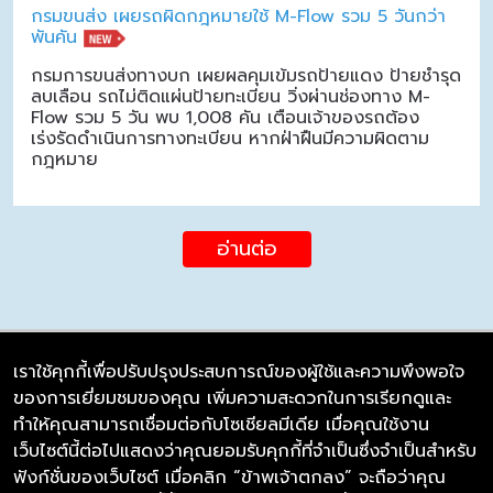
กรมขนส่ง เผยรถผิดกฎหมายใช้ M-Flow รวม 5 วันกว่า
พันคัน
กรมการขนส่งทางบก เผยผลคุมเข้มรถป้ายแดง ป้ายชำรุด
ลบเลือน รถไม่ติดแผ่นป้ายทะเบียน วิ่งผ่านช่องทาง M-
Flow รวม 5 วัน พบ 1,008 คัน เตือนเจ้าของรถต้อง
เร่งรัดดำเนินการทางทะเบียน หากฝ่าฝืนมีความผิดตาม
กฎหมาย
อ่านต่อ
เราใช้คุกกี้เพื่อปรับปรุงประสบการณ์ของผู้ใช้และความพึงพอใจ
ของการเยี่ยมชมของคุณ เพิ่มความสะดวกในการเรียกดูและ
บริษัท ซิมลิงค์ จำกัด
ทำให้คุณสามารถเชื่อมต่อกับโซเชียลมีเดีย เมื่อคุณใช้งาน
98/226 Bangrakyai-Baanmai Road,
เว็บไซต์นี้ต่อไปแสดงว่าคุณยอมรับคุกกี้ที่จำเป็นซึ่งจำเป็นสำหรับ
Bangyai, Nonthaburi 11140
ฟังก์ชั่นของเว็บไซต์ เมื่อคลิก “ข้าพเจ้าตกลง” จะถือว่าคุณ