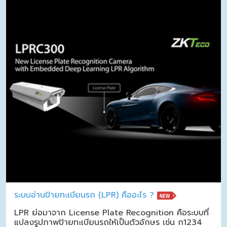
ระบบอ่านป้ายทะเบียนรถ (LPR) คืออะไร ?
LPR ย่อมาจาก License Plate Recognition คือระบบที่
แปลงรูปภาพป้ายทะเบียนรถให้เป็นตัวอักษร เช่น ก1234