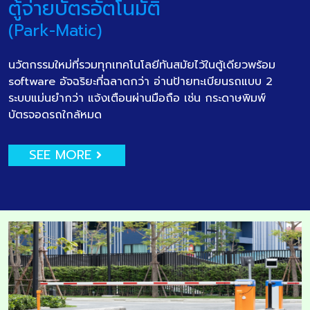
ตู้จ่ายบัตรอัตโนมัติ
(Park-Matic)
นวัตกรรมใหม่ที่รวมทุกเทคโนโลยีทันสมัยไว้ในตู้เดียวพร้อม
software อัจฉริยะที่ฉลาดกว่า อ่านป้ายทะเบียนรถแบบ 2
ระบบแม่นยำกว่า แจ้งเตือนผ่านมือถือ เช่น กระดาษพิมพ์
บัตรจอดรถใกล้หมด
SEE MORE