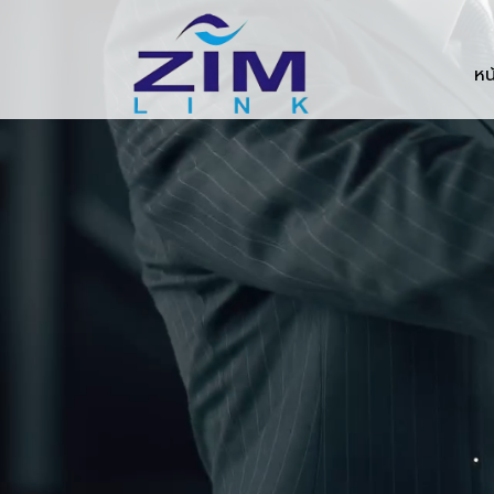
Zimlink.co.th
หน