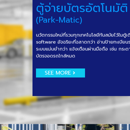
ตู้จ่ายบัตรอัตโนมัติ
(Park-Matic)
นวัตกรรมใหม่ที่รวมทุกเทคโนโลยีทันสมัยไว้ในตู้เ
software อัจฉริยะที่ฉลาดกว่า อ่านป้ายทะเบีย
ระบบแม่นยำกว่า แจ้งเตือนผ่านมือถือ เช่น กระด
บัตรจอดรถใกล้หมด
SEE MORE