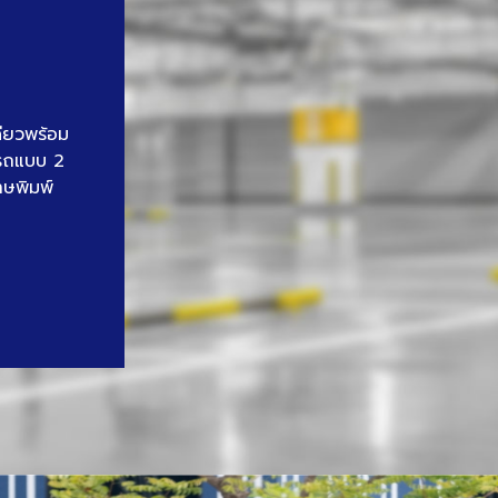
ดียวพร้อม
นรถแบบ 2
าษพิมพ์