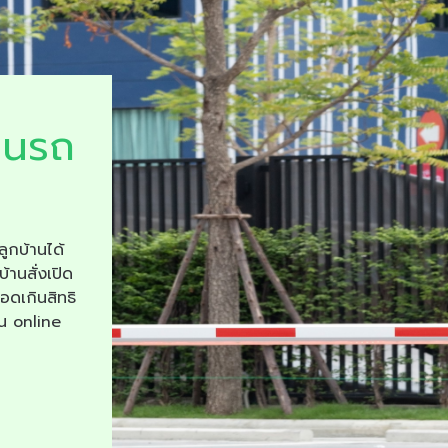
ยนรถ
ลูกบ้านได้
บ้านสั่งเปิด
จอดเกินสิทธิ
าน online