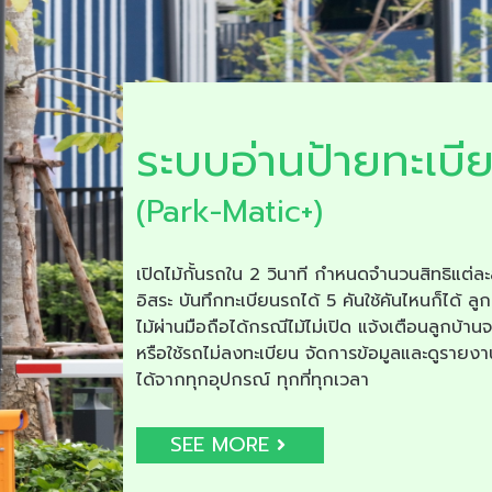
ระบบอ่านป้ายทะเบี
(Park-Matic+)
เปิดไม้กั้นรถใน 2 วินาที กำหนดจำนวนสิทธิแต่ละ
อิสระ บันทึกทะเบียนรถได้ 5 คันใช้คันไหนก็ได้ ลูก
ไม้ผ่านมือถือได้กรณีไม้ไม่เปิด แจ้งเตือนลูกบ้าน
หรือใช้รถไม่ลงทะเบียน จัดการข้อมูลและดูรายง
ได้จากทุกอุปกรณ์ ทุกที่ทุกเวลา
SEE MORE