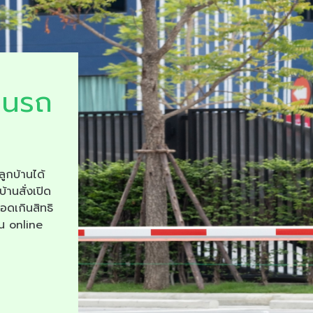
ยนรถ
ลูกบ้านได้
บ้านสั่งเปิด
จอดเกินสิทธิ
าน online