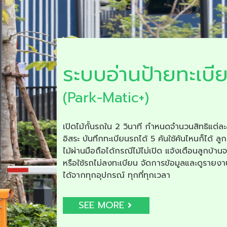
ระบบอ่านป้ายทะเบี
(Park-Matic+)
เปิดไม้กั้นรถใน 2 วินาที กำหนดจำนวนสิทธิแต่ละ
อิสระ บันทึกทะเบียนรถได้ 5 คันใช้คันไหนก็ได้ ลูก
ไม้ผ่านมือถือได้กรณีไม้ไม่เปิด แจ้งเตือนลูกบ้าน
หรือใช้รถไม่ลงทะเบียน จัดการข้อมูลและดูรายง
ได้จากทุกอุปกรณ์ ทุกที่ทุกเวลา
SEE MORE