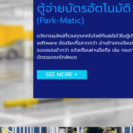
ตู้จ่ายบัตรอัตโนมัติ
(Park-Matic)
นวัตกรรมใหม่ที่รวมทุกเทคโนโลยีทันสมัยไว้ในตู้เ
software อัจฉริยะที่ฉลาดกว่า อ่านป้ายทะเบีย
ระบบแม่นยำกว่า แจ้งเตือนผ่านมือถือ เช่น กระด
บัตรจอดรถใกล้หมด
SEE MORE