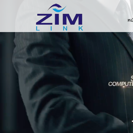
Zimlink.co.th
หน