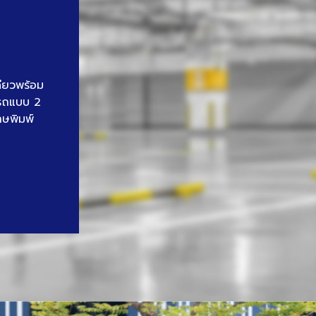
ดียวพร้อม
นรถแบบ 2
าษพิมพ์