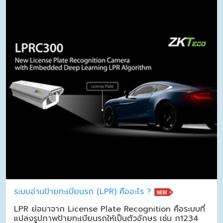
ระบบอ่านป้ายทะเบียนรถ (LPR) คืออะไร ?
LPR ย่อมาจาก License Plate Recognition คือระบบที่
แปลงรูปภาพป้ายทะเบียนรถให้เป็นตัวอักษร เช่น ก1234