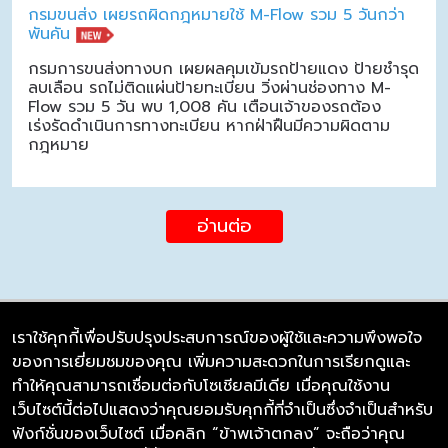
กรมขนส่ง เผยรถผิดกฎหมายใช้ M-Flow รวม 5 วันกว่า
พันคัน
กรมการขนส่งทางบก เผยผลคุมเข้มรถป้ายแดง ป้ายชำรุด
ลบเลือน รถไม่ติดแผ่นป้ายทะเบียน วิ่งผ่านช่องทาง M-
Flow รวม 5 วัน พบ 1,008 คัน เตือนเจ้าของรถต้อง
เร่งรัดดำเนินการทางทะเบียน หากฝ่าฝืนมีความผิดตาม
กฎหมาย
อ่านต่อ
เราใช้คุกกี้เพื่อปรับปรุงประสบการณ์ของผู้ใช้และความพึงพอใจ
ของการเยี่ยมชมของคุณ เพิ่มความสะดวกในการเรียกดูและ
บริษัท ซิมลิงค์ จำกัด
ทำให้คุณสามารถเชื่อมต่อกับโซเชียลมีเดีย เมื่อคุณใช้งาน
98/226 Bangrakyai-Baanmai Road,
เว็บไซต์นี้ต่อไปแสดงว่าคุณยอมรับคุกกี้ที่จำเป็นซึ่งจำเป็นสำหรับ
Bangyai, Nonthaburi 11140
ฟังก์ชั่นของเว็บไซต์ เมื่อคลิก “ข้าพเจ้าตกลง” จะถือว่าคุณ