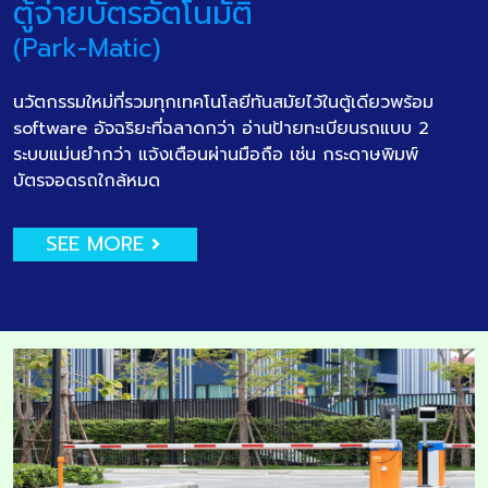
ตู้จ่ายบัตรอัตโนมัติ
(Park-Matic)
นวัตกรรมใหม่ที่รวมทุกเทคโนโลยีทันสมัยไว้ในตู้เดียวพร้อม
software อัจฉริยะที่ฉลาดกว่า อ่านป้ายทะเบียนรถแบบ 2
ระบบแม่นยำกว่า แจ้งเตือนผ่านมือถือ เช่น กระดาษพิมพ์
บัตรจอดรถใกล้หมด
SEE MORE