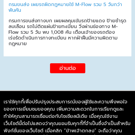
กรมขนส่ง เผยรถผิดกฎหมายใช้ M-Flow รวม 5 วันกว่า
พันคัน
กรมการขนส่งทางบก เผยผลคุมเข้มรถป้ายแดง ป้ายชำรุด
ลบเลือน รถไม่ติดแผ่นป้ายทะเบียน วิ่งผ่านช่องทาง M-
Flow รวม 5 วัน พบ 1,008 คัน เตือนเจ้าของรถต้อง
เร่งรัดดำเนินการทางทะเบียน หากฝ่าฝืนมีความผิดตาม
กฎหมาย
อ่านต่อ
เราใช้คุกกี้เพื่อปรับปรุงประสบการณ์ของผู้ใช้และความพึงพอใจ
ของการเยี่ยมชมของคุณ เพิ่มความสะดวกในการเรียกดูและ
บริษัท ซิมลิงค์ จำกัด
ทำให้คุณสามารถเชื่อมต่อกับโซเชียลมีเดีย เมื่อคุณใช้งาน
98/226 Bangrakyai-Baanmai Road,
เว็บไซต์นี้ต่อไปแสดงว่าคุณยอมรับคุกกี้ที่จำเป็นซึ่งจำเป็นสำหรับ
Bangyai, Nonthaburi 11140
ฟังก์ชั่นของเว็บไซต์ เมื่อคลิก “ข้าพเจ้าตกลง” จะถือว่าคุณ