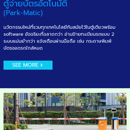
ตู้จ่ายบัตรอัตโนมัติ
(Park-Matic)
นวัตกรรมใหม่ที่รวมทุกเทคโนโลยีทันสมัยไว้ในตู้เดียวพร้อม
software อัจฉริยะที่ฉลาดกว่า อ่านป้ายทะเบียนรถแบบ 2
ระบบแม่นยำกว่า แจ้งเตือนผ่านมือถือ เช่น กระดาษพิมพ์
บัตรจอดรถใกล้หมด
SEE MORE