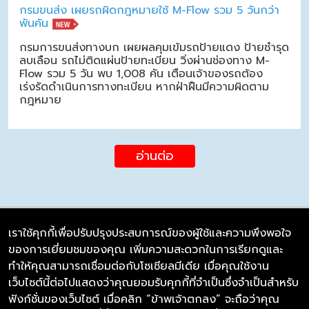
กรมขนส่ง เผยรถผิดกฎหมายใช้ M-Flow รวม 5 วันกว่า
พันคัน
กรมการขนส่งทางบก เผยผลคุมเข้มรถป้ายแดง ป้ายชำรุด
ลบเลือน รถไม่ติดแผ่นป้ายทะเบียน วิ่งผ่านช่องทาง M-
Flow รวม 5 วัน พบ 1,008 คัน เตือนเจ้าของรถต้อง
เร่งรัดดำเนินการทางทะเบียน หากฝ่าฝืนมีความผิดตาม
กฎหมาย
อ่านต่อ
เราใช้คุกกี้เพื่อปรับปรุงประสบการณ์ของผู้ใช้และความพึงพอใจ
ของการเยี่ยมชมของคุณ เพิ่มความสะดวกในการเรียกดูและ
บริษัท ซิมลิงค์ จำกัด
ทำให้คุณสามารถเชื่อมต่อกับโซเชียลมีเดีย เมื่อคุณใช้งาน
98/226 Bangrakyai-Baanmai Road,
เว็บไซต์นี้ต่อไปแสดงว่าคุณยอมรับคุกกี้ที่จำเป็นซึ่งจำเป็นสำหรับ
Bangyai, Nonthaburi 11140
ฟังก์ชั่นของเว็บไซต์ เมื่อคลิก “ข้าพเจ้าตกลง” จะถือว่าคุณ