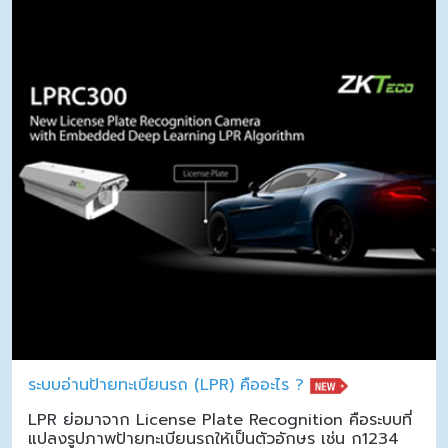
ระบบอ่านป้ายทะเบียนรถ (LPR) คืออะไร ?
LPR ย่อมาจาก License Plate Recognition คือระบบที่
แปลงรูปภาพป้ายทะเบียนรถให้เป็นตัวอักษร เช่น ก1234