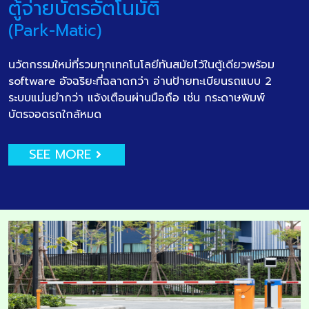
ตู้จ่ายบัตรอัตโนมัติ
(Park-Matic)
นวัตกรรมใหม่ที่รวมทุกเทคโนโลยีทันสมัยไว้ในตู้เดียวพร้อม
software อัจฉริยะที่ฉลาดกว่า อ่านป้ายทะเบียนรถแบบ 2
ระบบแม่นยำกว่า แจ้งเตือนผ่านมือถือ เช่น กระดาษพิมพ์
บัตรจอดรถใกล้หมด
SEE MORE