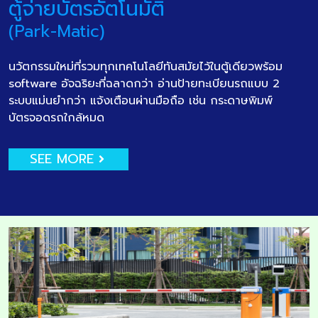
ตู้จ่ายบัตรอัตโนมัติ
(Park-Matic)
นวัตกรรมใหม่ที่รวมทุกเทคโนโลยีทันสมัยไว้ในตู้เดียวพร้อม
software อัจฉริยะที่ฉลาดกว่า อ่านป้ายทะเบียนรถแบบ 2
ระบบแม่นยำกว่า แจ้งเตือนผ่านมือถือ เช่น กระดาษพิมพ์
บัตรจอดรถใกล้หมด
SEE MORE