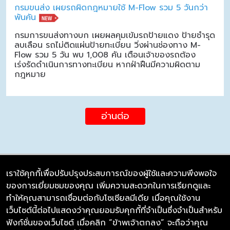
กรมขนส่ง เผยรถผิดกฎหมายใช้ M-Flow รวม 5 วันกว่า
พันคัน
กรมการขนส่งทางบก เผยผลคุมเข้มรถป้ายแดง ป้ายชำรุด
ลบเลือน รถไม่ติดแผ่นป้ายทะเบียน วิ่งผ่านช่องทาง M-
Flow รวม 5 วัน พบ 1,008 คัน เตือนเจ้าของรถต้อง
เร่งรัดดำเนินการทางทะเบียน หากฝ่าฝืนมีความผิดตาม
กฎหมาย
อ่านต่อ
เราใช้คุกกี้เพื่อปรับปรุงประสบการณ์ของผู้ใช้และความพึงพอใจ
ของการเยี่ยมชมของคุณ เพิ่มความสะดวกในการเรียกดูและ
บริษัท ซิมลิงค์ จำกัด
ทำให้คุณสามารถเชื่อมต่อกับโซเชียลมีเดีย เมื่อคุณใช้งาน
98/226 Bangrakyai-Baanmai Road,
เว็บไซต์นี้ต่อไปแสดงว่าคุณยอมรับคุกกี้ที่จำเป็นซึ่งจำเป็นสำหรับ
Bangyai, Nonthaburi 11140
ฟังก์ชั่นของเว็บไซต์ เมื่อคลิก “ข้าพเจ้าตกลง” จะถือว่าคุณ