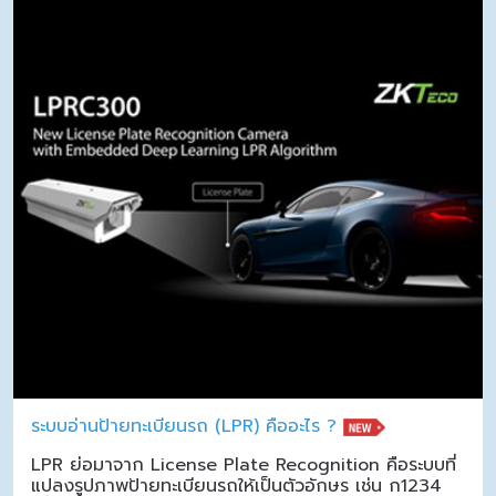
ระบบอ่านป้ายทะเบียนรถ (LPR) คืออะไร ?
LPR ย่อมาจาก License Plate Recognition คือระบบที่
แปลงรูปภาพป้ายทะเบียนรถให้เป็นตัวอักษร เช่น ก1234