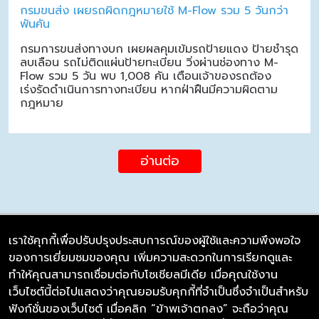
กรมขนส่ง เผยรถผิดกฎหมายใช้ M-Flow รวม 5 วันกว่า
พันคัน
กรมการขนส่งทางบก เผยผลคุมเข้มรถป้ายแดง ป้ายชำรุด
ลบเลือน รถไม่ติดแผ่นป้ายทะเบียน วิ่งผ่านช่องทาง M-
Flow รวม 5 วัน พบ 1,008 คัน เตือนเจ้าของรถต้อง
เร่งรัดดำเนินการทางทะเบียน หากฝ่าฝืนมีความผิดตาม
กฎหมาย
อ่านต่อ
เราใช้คุกกี้เพื่อปรับปรุงประสบการณ์ของผู้ใช้และความพึงพอใจ
ของการเยี่ยมชมของคุณ เพิ่มความสะดวกในการเรียกดูและ
บริษัท ซิมลิงค์ จำกัด
ทำให้คุณสามารถเชื่อมต่อกับโซเชียลมีเดีย เมื่อคุณใช้งาน
98/226 Bangrakyai-Baanmai Road,
เว็บไซต์นี้ต่อไปแสดงว่าคุณยอมรับคุกกี้ที่จำเป็นซึ่งจำเป็นสำหรับ
Bangyai, Nonthaburi 11140
ฟังก์ชั่นของเว็บไซต์ เมื่อคลิก “ข้าพเจ้าตกลง” จะถือว่าคุณ