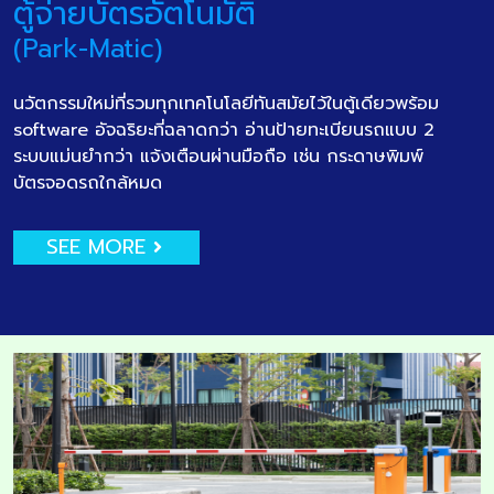
ตู้จ่ายบัตรอัตโนมัติ
(Park-Matic)
นวัตกรรมใหม่ที่รวมทุกเทคโนโลยีทันสมัยไว้ในตู้เดียวพร้อม
software อัจฉริยะที่ฉลาดกว่า อ่านป้ายทะเบียนรถแบบ 2
ระบบแม่นยำกว่า แจ้งเตือนผ่านมือถือ เช่น กระดาษพิมพ์
บัตรจอดรถใกล้หมด
SEE MORE