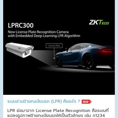
ระบบอ่านป้ายทะเบียนรถ (LPR) คืออะไร ?
LPR ย่อมาจาก License Plate Recognition คือระบบที่
แปลงรูปภาพป้ายทะเบียนรถให้เป็นตัวอักษร เช่น ก1234