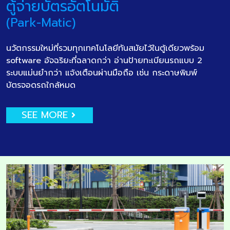
ตู้จ่ายบัตรอัตโนมัติ
(Park-Matic)
นวัตกรรมใหม่ที่รวมทุกเทคโนโลยีทันสมัยไว้ในตู้เดียวพร้อม
software อัจฉริยะที่ฉลาดกว่า อ่านป้ายทะเบียนรถแบบ 2
ระบบแม่นยำกว่า แจ้งเตือนผ่านมือถือ เช่น กระดาษพิมพ์
บัตรจอดรถใกล้หมด
SEE MORE