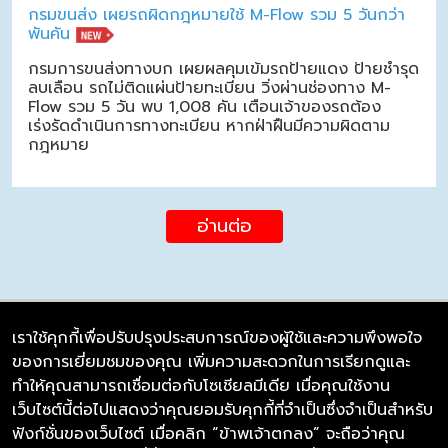
กรมขนส่ง เผยรถผิดกฎหมายใช้ M-Flow รวม 5 วันกว่า
พันคัน
กรมการขนส่งทางบก เผยผลคุมเข้มรถป้ายแดง ป้ายชำรุด
ลบเลือน รถไม่ติดแผ่นป้ายทะเบียน วิ่งผ่านช่องทาง M-
Flow รวม 5 วัน พบ 1,008 คัน เตือนเจ้าของรถต้อง
เร่งรัดดำเนินการทางทะเบียน หากฝ่าฝืนมีความผิดตาม
กฎหมาย
อ่านต่อ
เราใช้คุกกี้เพื่อปรับปรุงประสบการณ์ของผู้ใช้และความพึงพอใจ
ของการเยี่ยมชมของคุณ เพิ่มความสะดวกในการเรียกดูและ
บริษัท ซิมลิงค์ จำกัด
ทำให้คุณสามารถเชื่อมต่อกับโซเชียลมีเดีย เมื่อคุณใช้งาน
98/226 Bangrakyai-Baanmai Road,
เว็บไซต์นี้ต่อไปแสดงว่าคุณยอมรับคุกกี้ที่จำเป็นซึ่งจำเป็นสำหรับ
Bangyai, Nonthaburi 11140
ฟังก์ชั่นของเว็บไซต์ เมื่อคลิก “ข้าพเจ้าตกลง” จะถือว่าคุณ