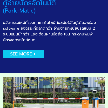
ตู้จ่ายบัตรอัตโนมัติ
(Park-Matic)
นวัตกรรมใหม่ที่รวมทุกเทคโนโลยีทันสมัยไว้ในตู้เดียวพร้อม
software อัจฉริยะที่ฉลาดกว่า อ่านป้ายทะเบียนรถแบบ 2
ระบบแม่นยำกว่า แจ้งเตือนผ่านมือถือ เช่น กระดาษพิมพ์
บัตรจอดรถใกล้หมด
SEE MORE