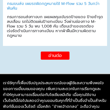
กรมขนส่ง เผยรถผิดกฎหมายใช้ M-Flow รวม 5 วันกว่า
พันคัน
กรมการขนส่งทางบก เผยผลคุมเข้มรถป้ายแดง ป้ายชำรุด
ลบเลือน รถไม่ติดแผ่นป้ายทะเบียน วิ่งผ่านช่องทาง M-
Flow รวม 5 วัน พบ 1,008 คัน เตือนเจ้าของรถต้อง
เร่งรัดดำเนินการทางทะเบียน หากฝ่าฝืนมีความผิดตาม
กฎหมาย
อ่านต่อ
เราใช้คุกกี้เพื่อปรับปรุงประสบการณ์ของผู้ใช้และความพึงพอใจ
ของการเยี่ยมชมของคุณ เพิ่มความสะดวกในการเรียกดูและ
บริษัท ซิมลิงค์ จำกัด
ทำให้คุณสามารถเชื่อมต่อกับโซเชียลมีเดีย เมื่อคุณใช้งาน
98/226 Bangrakyai-Baanmai Road,
เว็บไซต์นี้ต่อไปแสดงว่าคุณยอมรับคุกกี้ที่จำเป็นซึ่งจำเป็นสำหรับ
Bangyai, Nonthaburi 11140
ฟังก์ชั่นของเว็บไซต์ เมื่อคลิก “ข้าพเจ้าตกลง” จะถือว่าคุณ