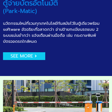
ตู้จ่ายบัตรอัตโนมัติ
(Park-Matic)
นวัตกรรมใหม่ที่รวมทุกเทคโนโลยีทันสมัยไว้ในตู้เดียวพร้อม
software อัจฉริยะที่ฉลาดกว่า อ่านป้ายทะเบียนรถแบบ 2
ระบบแม่นยำกว่า แจ้งเตือนผ่านมือถือ เช่น กระดาษพิมพ์
บัตรจอดรถใกล้หมด
SEE MORE