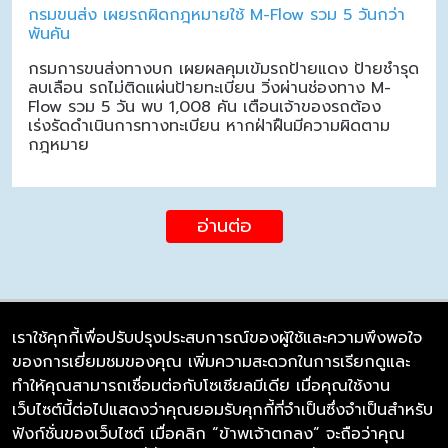
กรมขนส่ง เผยรถผิดกฎหมายใช้ M-Flow รวม 5 วันกว่า
พันคัน
กรมการขนส่งทางบก เผยผลคุมเข้มรถป้ายแดง ป้ายชำรุด
ลบเลือน รถไม่ติดแผ่นป้ายทะเบียน วิ่งผ่านช่องทาง M-
Flow รวม 5 วัน พบ 1,008 คัน เตือนเจ้าของรถต้อง
เร่งรัดดำเนินการทางทะเบียน หากฝ่าฝืนมีความผิดตาม
กฎหมาย
อ่านต่อ
เราใช้คุกกี้เพื่อปรับปรุงประสบการณ์ของผู้ใช้และความพึงพอใจ
ของการเยี่ยมชมของคุณ เพิ่มความสะดวกในการเรียกดูและ
บริษัท ซิมลิงค์ จำกัด
ทำให้คุณสามารถเชื่อมต่อกับโซเชียลมีเดีย เมื่อคุณใช้งาน
98/226 Bangrakyai-Baanmai Road,
เว็บไซต์นี้ต่อไปแสดงว่าคุณยอมรับคุกกี้ที่จำเป็นซึ่งจำเป็นสำหรับ
Bangyai, Nonthaburi 11140
ฟังก์ชั่นของเว็บไซต์ เมื่อคลิก “ข้าพเจ้าตกลง” จะถือว่าคุณ