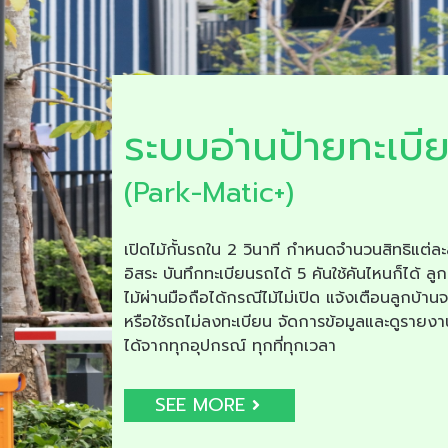
ระบบอ่านป้ายทะเบี
(Park-Matic+)
เปิดไม้กั้นรถใน 2 วินาที กำหนดจำนวนสิทธิแต่ละ
อิสระ บันทึกทะเบียนรถได้ 5 คันใช้คันไหนก็ได้ ลูก
ไม้ผ่านมือถือได้กรณีไม้ไม่เปิด แจ้งเตือนลูกบ้าน
หรือใช้รถไม่ลงทะเบียน จัดการข้อมูลและดูรายง
ได้จากทุกอุปกรณ์ ทุกที่ทุกเวลา
SEE MORE