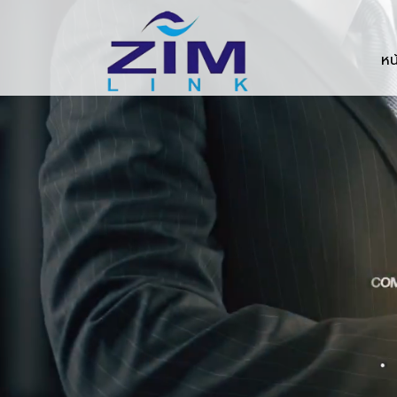
Zimlink.co.th
หน