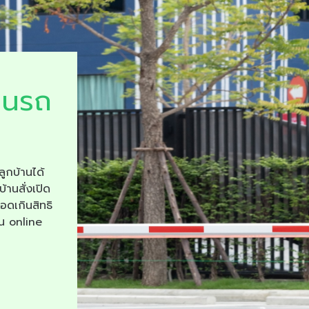
ยนรถ
ลูกบ้านได้
บ้านสั่งเปิด
จอดเกินสิทธิ
าน online