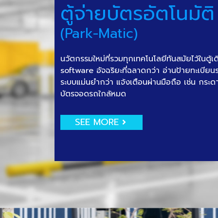
ตู้จ่ายบัตรอัตโนมัติ
(Park-Matic)
นวัตกรรมใหม่ที่รวมทุกเทคโนโลยีทันสมัยไว้ในตู้เ
software อัจฉริยะที่ฉลาดกว่า อ่านป้ายทะเบีย
ระบบแม่นยำกว่า แจ้งเตือนผ่านมือถือ เช่น กระด
บัตรจอดรถใกล้หมด
SEE MORE