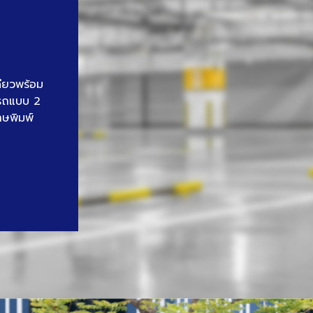
ดียวพร้อม
นรถแบบ 2
าษพิมพ์