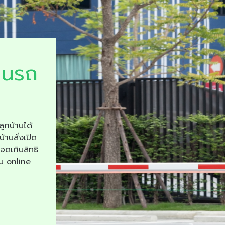
ยนรถ
ลูกบ้านได้
บ้านสั่งเปิด
จอดเกินสิทธิ
าน online