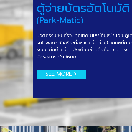
ตู้จ่ายบัตรอัตโนมัติ
(Park-Matic)
นวัตกรรมใหม่ที่รวมทุกเทคโนโลยีทันสมัยไว้ในตู้เ
software อัจฉริยะที่ฉลาดกว่า อ่านป้ายทะเบีย
ระบบแม่นยำกว่า แจ้งเตือนผ่านมือถือ เช่น กระด
บัตรจอดรถใกล้หมด
SEE MORE