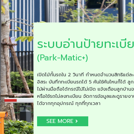
ระบบอ่านป้ายทะเบี
(Park-Matic+)
เปิดไม้กั้นรถใน 2 วินาที กำหนดจำนวนสิทธิแต่ละ
อิสระ บันทึกทะเบียนรถได้ 5 คันใช้คันไหนก็ได้ ลูก
ไม้ผ่านมือถือได้กรณีไม้ไม่เปิด แจ้งเตือนลูกบ้าน
หรือใช้รถไม่ลงทะเบียน จัดการข้อมูลและดูรายง
ได้จากทุกอุปกรณ์ ทุกที่ทุกเวลา
SEE MORE