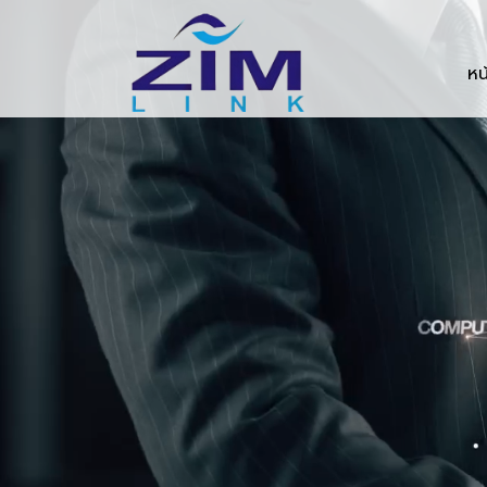
Zimlink.co.th
หน