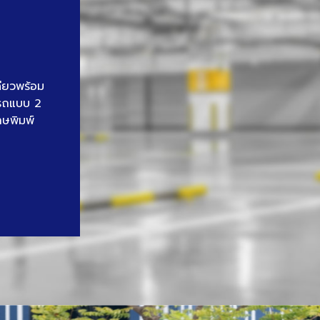
ดียวพร้อม
นรถแบบ 2
าษพิมพ์