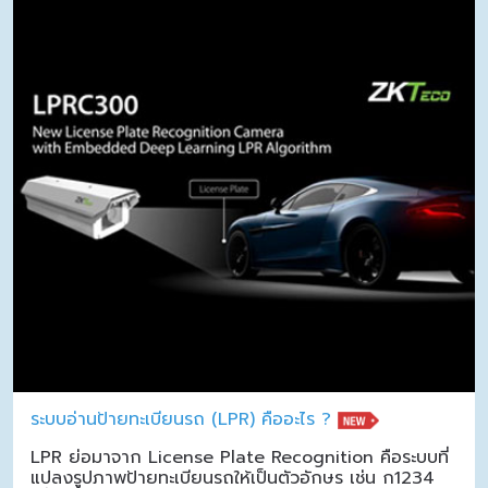
ระบบอ่านป้ายทะเบียนรถ (LPR) คืออะไร ?
LPR ย่อมาจาก License Plate Recognition คือระบบที่
แปลงรูปภาพป้ายทะเบียนรถให้เป็นตัวอักษร เช่น ก1234