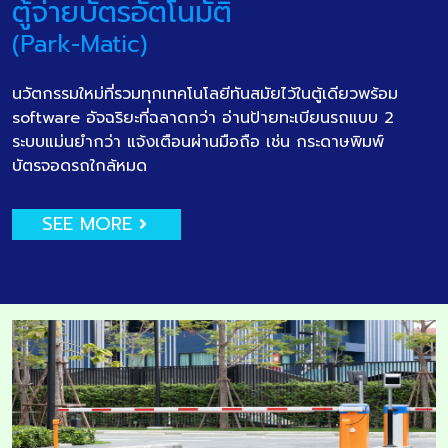
ตู้จ่ายบัตรอัตโนมัติ
(Park-Matic)
นวัตกรรมใหม่ที่รวมทุกเทคโนโลยีทันสมัยไว้ในตู้เดียวพร้อม
software อัจฉริยะที่ฉลาดกว่า อ่านป้ายทะเบียนรถแบบ 2
ระบบแม่นยำกว่า แจ้งเตือนผ่านมือถือ เช่น กระดาษพิมพ์
บัตรจอดรถใกล้หมด
SEE MORE