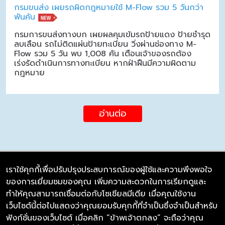
กรมขนส่ง เผยรถผิดกฎหมายใช้ M-Flow รวม 5 วันกว่า
พันคัน
กรมการขนส่งทางบก เผยผลคุมเข้มรถป้ายแดง ป้ายชำรุด
ลบเลือน รถไม่ติดแผ่นป้ายทะเบียน วิ่งผ่านช่องทาง M-
Flow รวม 5 วัน พบ 1,008 คัน เตือนเจ้าของรถต้อง
เร่งรัดดำเนินการทางทะเบียน หากฝ่าฝืนมีความผิดตาม
กฎหมาย
อ่านต่อ
เราใช้คุกกี้เพื่อปรับปรุงประสบการณ์ของผู้ใช้และความพึงพอใจ
ของการเยี่ยมชมของคุณ เพิ่มความสะดวกในการเรียกดูและ
บริษัท ซิมลิงค์ จำกัด
ทำให้คุณสามารถเชื่อมต่อกับโซเชียลมีเดีย เมื่อคุณใช้งาน
98/226 Bangrakyai-Baanmai Road,
เว็บไซต์นี้ต่อไปแสดงว่าคุณยอมรับคุกกี้ที่จำเป็นซึ่งจำเป็นสำหรับ
Bangyai, Nonthaburi 11140
ฟังก์ชั่นของเว็บไซต์ เมื่อคลิก “ข้าพเจ้าตกลง” จะถือว่าคุณ