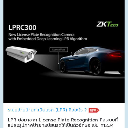
ระบบอ่านป้ายทะเบียนรถ (LPR) คืออะไร ?
LPR ย่อมาจาก License Plate Recognition คือระบบที่
แปลงรูปภาพป้ายทะเบียนรถให้เป็นตัวอักษร เช่น ก1234