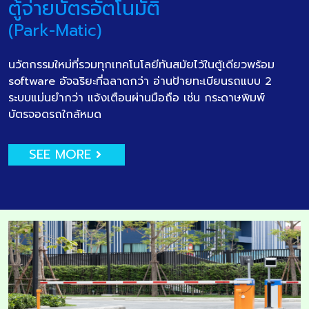
ตู้จ่ายบัตรอัตโนมัติ
(Park-Matic)
นวัตกรรมใหม่ที่รวมทุกเทคโนโลยีทันสมัยไว้ในตู้เดียวพร้อม
software อัจฉริยะที่ฉลาดกว่า อ่านป้ายทะเบียนรถแบบ 2
ระบบแม่นยำกว่า แจ้งเตือนผ่านมือถือ เช่น กระดาษพิมพ์
บัตรจอดรถใกล้หมด
SEE MORE