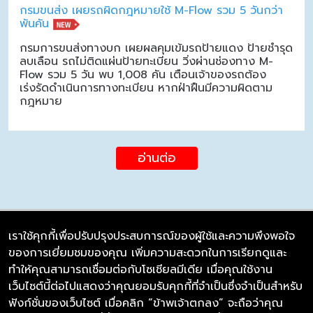
กรมขนส่ง เผยรถผิดกฎหมายใช้ M-Flow รวม 5 วันกว่า
พันคัน
กรมการขนส่งทางบก เผยผลคุมเข้มรถป้ายแดง ป้ายชำรุด
ลบเลือน รถไม่ติดแผ่นป้ายทะเบียน วิ่งผ่านช่องทาง M-
Flow รวม 5 วัน พบ 1,008 คัน เตือนเจ้าของรถต้อง
เร่งรัดดำเนินการทางทะเบียน หากฝ่าฝืนมีความผิดตาม
กฎหมาย
อ่านต่อ
เราใช้คุกกี้เพื่อปรับปรุงประสบการณ์ของผู้ใช้และความพึงพอใจ
ของการเยี่ยมชมของคุณ เพิ่มความสะดวกในการเรียกดูและ
บริษัท ซิมลิงค์ จำกัด
ทำให้คุณสามารถเชื่อมต่อกับโซเชียลมีเดีย เมื่อคุณใช้งาน
98/226 Bangrakyai-Baanmai Road,
เว็บไซต์นี้ต่อไปแสดงว่าคุณยอมรับคุกกี้ที่จำเป็นซึ่งจำเป็นสำหรับ
Bangyai, Nonthaburi 11140
ฟังก์ชั่นของเว็บไซต์ เมื่อคลิก “ข้าพเจ้าตกลง” จะถือว่าคุณ