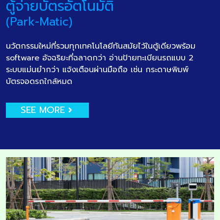
ตู้จ่ายบัตรอัตโนมัติ
(Park-Matic)
นวัตกรรมใหม่ที่รวมทุกเทคโนโลยีทันสมัยไว้ในตู้เดียวพร้อม
software อัจฉริยะที่ฉลาดกว่า อ่านป้ายทะเบียนรถแบบ 2
ระบบแม่นยำกว่า แจ้งเตือนผ่านมือถือ เช่น กระดาษพิมพ์
บัตรจอดรถใกล้หมด
SEE MORE