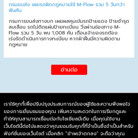
กรมขนส่ง เผยรถผิดกฎหมายใช้ M-Flow รวม 5 วันกว่า
พันคัน
กรมการขนส่งทางบก เผยผลคุมเข้มรถป้ายแดง ป้ายชำรุด
ลบเลือน รถไม่ติดแผ่นป้ายทะเบียน วิ่งผ่านช่องทาง M-
Flow รวม 5 วัน พบ 1,008 คัน เตือนเจ้าของรถต้อง
เร่งรัดดำเนินการทางทะเบียน หากฝ่าฝืนมีความผิดตาม
กฎหมาย
อ่านต่อ
เราใช้คุกกี้เพื่อปรับปรุงประสบการณ์ของผู้ใช้และความพึงพอใจ
ของการเยี่ยมชมของคุณ เพิ่มความสะดวกในการเรียกดูและ
บริษัท ซิมลิงค์ จำกัด
ทำให้คุณสามารถเชื่อมต่อกับโซเชียลมีเดีย เมื่อคุณใช้งาน
98/226 Bangrakyai-Baanmai Road,
เว็บไซต์นี้ต่อไปแสดงว่าคุณยอมรับคุกกี้ที่จำเป็นซึ่งจำเป็นสำหรับ
Bangyai, Nonthaburi 11140
ฟังก์ชั่นของเว็บไซต์ เมื่อคลิก “ข้าพเจ้าตกลง” จะถือว่าคุณ