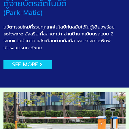
ตู้จ่ายบัตรอัตโนมัติ
(Park-Matic)
นวัตกรรมใหม่ที่รวมทุกเทคโนโลยีทันสมัยไว้ในตู้เดียวพร้อม
software อัจฉริยะที่ฉลาดกว่า อ่านป้ายทะเบียนรถแบบ 2
ระบบแม่นยำกว่า แจ้งเตือนผ่านมือถือ เช่น กระดาษพิมพ์
บัตรจอดรถใกล้หมด
SEE MORE