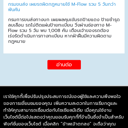
กรมขนส่ง เผยรถผิดกฎหมายใช้ M-Flow รวม 5 วันกว่า
พันคัน
กรมการขนส่งทางบก เผยผลคุมเข้มรถป้ายแดง ป้ายชำรุด
ลบเลือน รถไม่ติดแผ่นป้ายทะเบียน วิ่งผ่านช่องทาง M-
Flow รวม 5 วัน พบ 1,008 คัน เตือนเจ้าของรถต้อง
เร่งรัดดำเนินการทางทะเบียน หากฝ่าฝืนมีความผิดตาม
กฎหมาย
อ่านต่อ
เราใช้คุกกี้เพื่อปรับปรุงประสบการณ์ของผู้ใช้และความพึงพอใจ
ของการเยี่ยมชมของคุณ เพิ่มความสะดวกในการเรียกดูและ
บริษัท ซิมลิงค์ จำกัด
ทำให้คุณสามารถเชื่อมต่อกับโซเชียลมีเดีย เมื่อคุณใช้งาน
98/226 Bangrakyai-Baanmai Road,
เว็บไซต์นี้ต่อไปแสดงว่าคุณยอมรับคุกกี้ที่จำเป็นซึ่งจำเป็นสำหรับ
Bangyai, Nonthaburi 11140
ฟังก์ชั่นของเว็บไซต์ เมื่อคลิก “ข้าพเจ้าตกลง” จะถือว่าคุณ