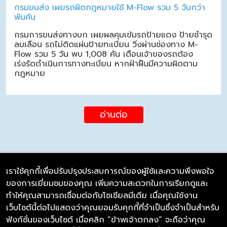
กรมขนส่ง เผยรถผิดกฎหมายใช้ M-Flow รวม 5 วันกว่า
พันคัน
กรมการขนส่งทางบก เผยผลคุมเข้มรถป้ายแดง ป้ายชำรุด
ลบเลือน รถไม่ติดแผ่นป้ายทะเบียน วิ่งผ่านช่องทาง M-
Flow รวม 5 วัน พบ 1,008 คัน เตือนเจ้าของรถต้อง
เร่งรัดดำเนินการทางทะเบียน หากฝ่าฝืนมีความผิดตาม
กฎหมาย
อ่านต่อ
เราใช้คุกกี้เพื่อปรับปรุงประสบการณ์ของผู้ใช้และความพึงพอใจ
ของการเยี่ยมชมของคุณ เพิ่มความสะดวกในการเรียกดูและ
บริษัท ซิมลิงค์ จำกัด
ทำให้คุณสามารถเชื่อมต่อกับโซเชียลมีเดีย เมื่อคุณใช้งาน
98/226 Bangrakyai-Baanmai Road,
เว็บไซต์นี้ต่อไปแสดงว่าคุณยอมรับคุกกี้ที่จำเป็นซึ่งจำเป็นสำหรับ
Bangyai, Nonthaburi 11140
ฟังก์ชั่นของเว็บไซต์ เมื่อคลิก “ข้าพเจ้าตกลง” จะถือว่าคุณ