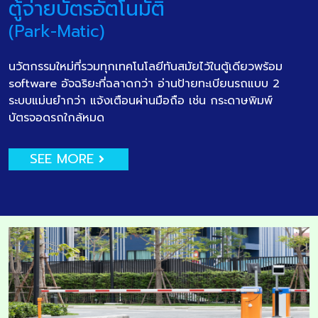
ตู้จ่ายบัตรอัตโนมัติ
(Park-Matic)
นวัตกรรมใหม่ที่รวมทุกเทคโนโลยีทันสมัยไว้ในตู้เดียวพร้อม
software อัจฉริยะที่ฉลาดกว่า อ่านป้ายทะเบียนรถแบบ 2
ระบบแม่นยำกว่า แจ้งเตือนผ่านมือถือ เช่น กระดาษพิมพ์
บัตรจอดรถใกล้หมด
SEE MORE