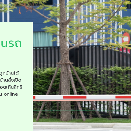
ยนรถ
ลูกบ้านได้
บ้านสั่งเปิด
จอดเกินสิทธิ
าน online