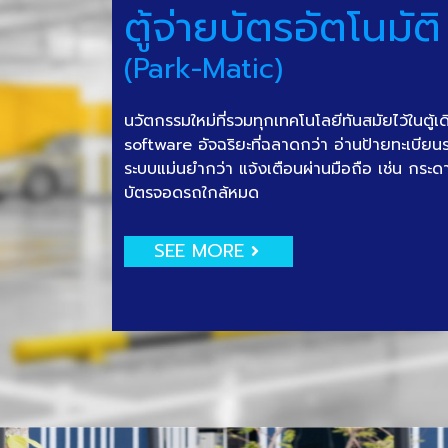
ตู้จ่ายบัตรอัตโนมัติ
(Park-Matic)
นวัตกรรมใหม่ที่รวมทุกเทคโนโลยีทันสมัยไว้ในตู้เ
software อัจฉริยะที่ฉลาดกว่า อ่านป้ายทะเบีย
ระบบแม่นยำกว่า แจ้งเตือนผ่านมือถือ เช่น กระด
บัตรจอดรถใกล้หมด
SEE MORE