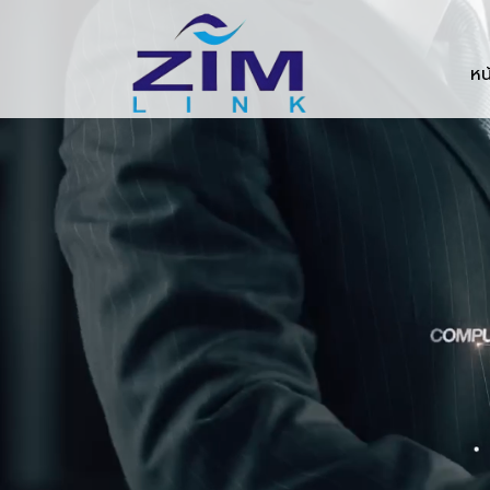
Zimlink.co.th
หน