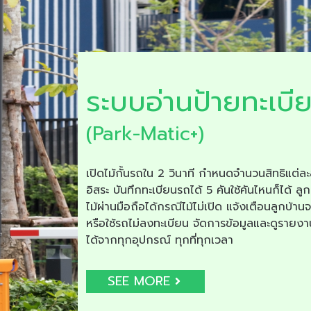
ระบบอ่านป้ายทะเบี
(Park-Matic+)
เปิดไม้กั้นรถใน 2 วินาที กำหนดจำนวนสิทธิแต่ละ
อิสระ บันทึกทะเบียนรถได้ 5 คันใช้คันไหนก็ได้ ลูก
ไม้ผ่านมือถือได้กรณีไม้ไม่เปิด แจ้งเตือนลูกบ้าน
หรือใช้รถไม่ลงทะเบียน จัดการข้อมูลและดูรายง
ได้จากทุกอุปกรณ์ ทุกที่ทุกเวลา
SEE MORE