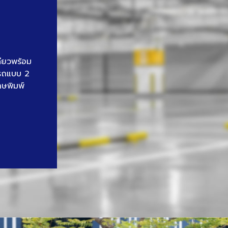
ดียวพร้อม
นรถแบบ 2
าษพิมพ์