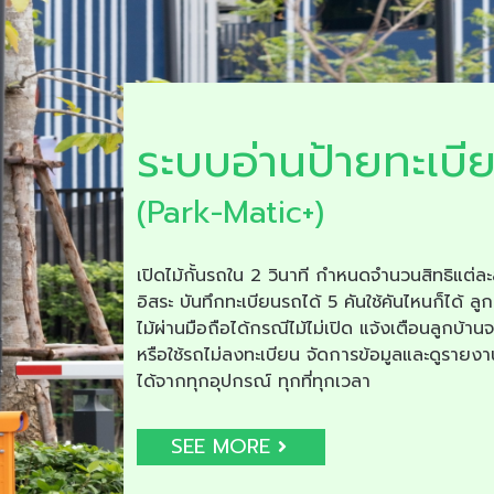
ระบบอ่านป้ายทะเบี
(Park-Matic+)
เปิดไม้กั้นรถใน 2 วินาที กำหนดจำนวนสิทธิแต่ละ
อิสระ บันทึกทะเบียนรถได้ 5 คันใช้คันไหนก็ได้ ลูก
ไม้ผ่านมือถือได้กรณีไม้ไม่เปิด แจ้งเตือนลูกบ้าน
หรือใช้รถไม่ลงทะเบียน จัดการข้อมูลและดูรายง
ได้จากทุกอุปกรณ์ ทุกที่ทุกเวลา
SEE MORE