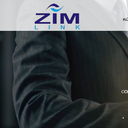
Zimlink.co.th
หน