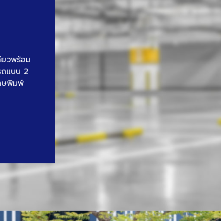
ดียวพร้อม
นรถแบบ 2
าษพิมพ์