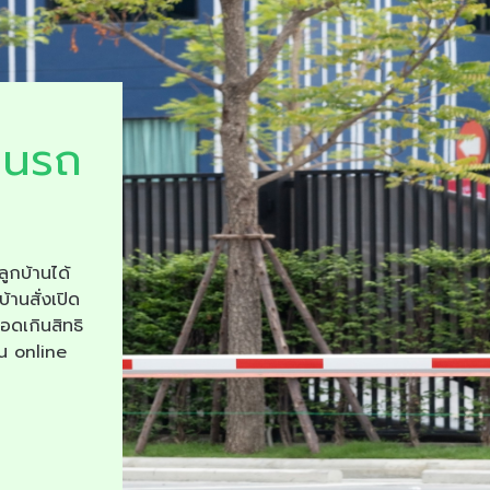
ยนรถ
ลูกบ้านได้
บ้านสั่งเปิด
จอดเกินสิทธิ
าน online