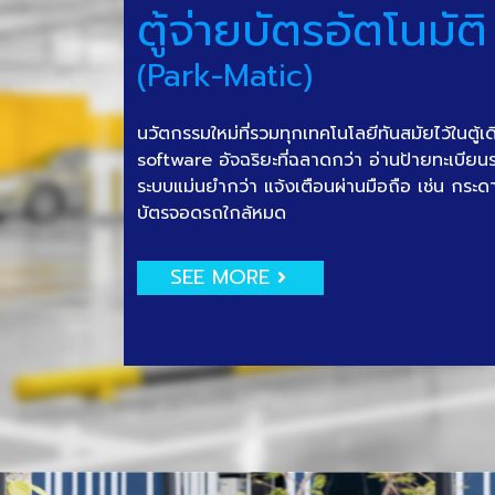
ตู้จ่ายบัตรอัตโนมัติ
(Park-Matic)
นวัตกรรมใหม่ที่รวมทุกเทคโนโลยีทันสมัยไว้ในตู้เ
software อัจฉริยะที่ฉลาดกว่า อ่านป้ายทะเบีย
ระบบแม่นยำกว่า แจ้งเตือนผ่านมือถือ เช่น กระด
บัตรจอดรถใกล้หมด
SEE MORE