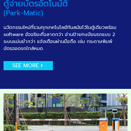
ตู้จ่ายบัตรอัตโนมัติ
(Park-Matic)
นวัตกรรมใหม่ที่รวมทุกเทคโนโลยีทันสมัยไว้ในตู้เดียวพร้อม
software อัจฉริยะที่ฉลาดกว่า อ่านป้ายทะเบียนรถแบบ 2
ระบบแม่นยำกว่า แจ้งเตือนผ่านมือถือ เช่น กระดาษพิมพ์
บัตรจอดรถใกล้หมด
SEE MORE