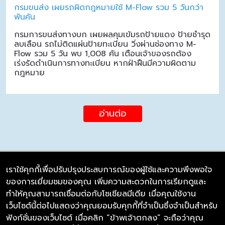
กรมขนส่ง เผยรถผิดกฎหมายใช้ M-Flow รวม 5 วันกว่า
พันคัน
กรมการขนส่งทางบก เผยผลคุมเข้มรถป้ายแดง ป้ายชำรุด
ลบเลือน รถไม่ติดแผ่นป้ายทะเบียน วิ่งผ่านช่องทาง M-
Flow รวม 5 วัน พบ 1,008 คัน เตือนเจ้าของรถต้อง
เร่งรัดดำเนินการทางทะเบียน หากฝ่าฝืนมีความผิดตาม
กฎหมาย
อ่านต่อ
เราใช้คุกกี้เพื่อปรับปรุงประสบการณ์ของผู้ใช้และความพึงพอใจ
ของการเยี่ยมชมของคุณ เพิ่มความสะดวกในการเรียกดูและ
บริษัท ซิมลิงค์ จำกัด
ทำให้คุณสามารถเชื่อมต่อกับโซเชียลมีเดีย เมื่อคุณใช้งาน
98/226 Bangrakyai-Baanmai Road,
เว็บไซต์นี้ต่อไปแสดงว่าคุณยอมรับคุกกี้ที่จำเป็นซึ่งจำเป็นสำหรับ
Bangyai, Nonthaburi 11140
ฟังก์ชั่นของเว็บไซต์ เมื่อคลิก “ข้าพเจ้าตกลง” จะถือว่าคุณ