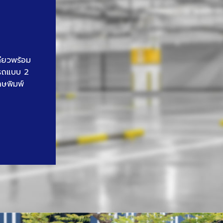
ดียวพร้อม
นรถแบบ 2
าษพิมพ์