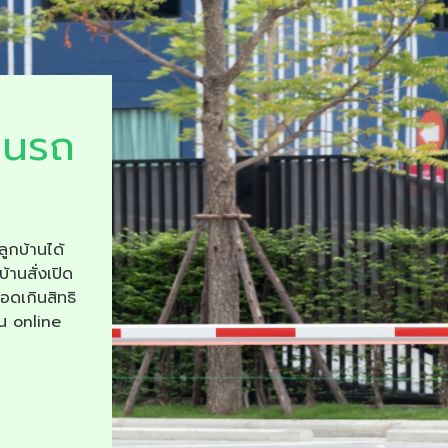
ยนรถ
ลูกบ้านได้
บ้านสั่งเปิด
จอดเกินสิทธิ
าน online