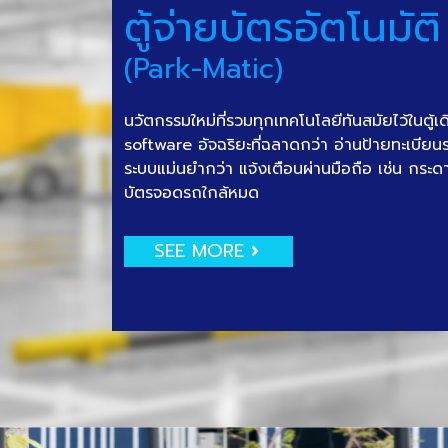
ตู้จ่ายบัตรอัตโนมัติ
(Park-Matic)
นวัตกรรมใหม่ที่รวมทุกเทคโนโลยีทันสมัยไว้ในตู้เ
software อัจฉริยะที่ฉลาดกว่า อ่านป้ายทะเบีย
ระบบแม่นยำกว่า แจ้งเตือนผ่านมือถือ เช่น กระด
บัตรจอดรถใกล้หมด
SEE MORE