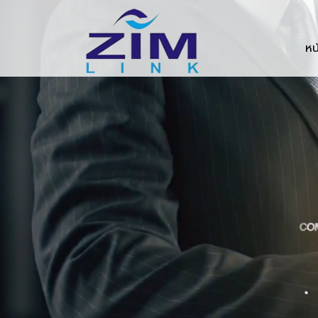
Zimlink.co.th
หน