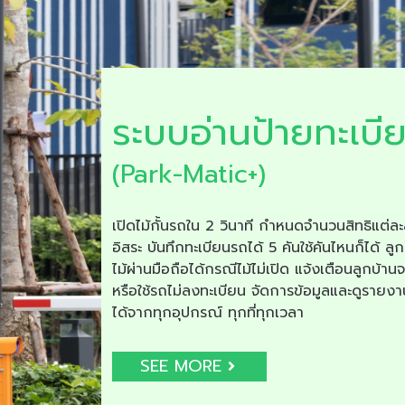
ระบบอ่านป้ายทะเบี
(Park-Matic+)
เปิดไม้กั้นรถใน 2 วินาที กำหนดจำนวนสิทธิแต่ละ
อิสระ บันทึกทะเบียนรถได้ 5 คันใช้คันไหนก็ได้ ลูก
ไม้ผ่านมือถือได้กรณีไม้ไม่เปิด แจ้งเตือนลูกบ้าน
หรือใช้รถไม่ลงทะเบียน จัดการข้อมูลและดูรายง
ได้จากทุกอุปกรณ์ ทุกที่ทุกเวลา
SEE MORE