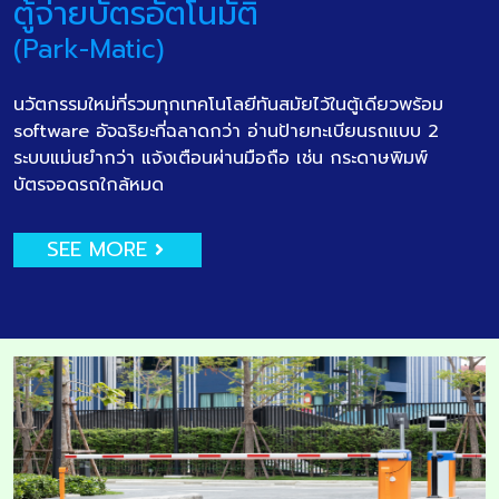
ตู้จ่ายบัตรอัตโนมัติ
(Park-Matic)
นวัตกรรมใหม่ที่รวมทุกเทคโนโลยีทันสมัยไว้ในตู้เดียวพร้อม
software อัจฉริยะที่ฉลาดกว่า อ่านป้ายทะเบียนรถแบบ 2
ระบบแม่นยำกว่า แจ้งเตือนผ่านมือถือ เช่น กระดาษพิมพ์
บัตรจอดรถใกล้หมด
SEE MORE