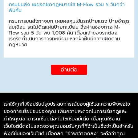
กรมขนส่ง เผยรถผิดกฎหมายใช้ M-Flow รวม 5 วันกว่า
พันคัน
กรมการขนส่งทางบก เผยผลคุมเข้มรถป้ายแดง ป้ายชำรุด
ลบเลือน รถไม่ติดแผ่นป้ายทะเบียน วิ่งผ่านช่องทาง M-
Flow รวม 5 วัน พบ 1,008 คัน เตือนเจ้าของรถต้อง
เร่งรัดดำเนินการทางทะเบียน หากฝ่าฝืนมีความผิดตาม
กฎหมาย
อ่านต่อ
เราใช้คุกกี้เพื่อปรับปรุงประสบการณ์ของผู้ใช้และความพึงพอใจ
ของการเยี่ยมชมของคุณ เพิ่มความสะดวกในการเรียกดูและ
บริษัท ซิมลิงค์ จำกัด
ทำให้คุณสามารถเชื่อมต่อกับโซเชียลมีเดีย เมื่อคุณใช้งาน
98/226 Bangrakyai-Baanmai Road,
เว็บไซต์นี้ต่อไปแสดงว่าคุณยอมรับคุกกี้ที่จำเป็นซึ่งจำเป็นสำหรับ
Bangyai, Nonthaburi 11140
ฟังก์ชั่นของเว็บไซต์ เมื่อคลิก “ข้าพเจ้าตกลง” จะถือว่าคุณ