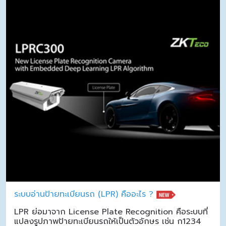
ระบบอ่านป้ายทะเบียนรถ (LPR) คืออะไร ?
LPR ย่อมาจาก License Plate Recognition คือระบบที่
แปลงรูปภาพป้ายทะเบียนรถให้เป็นตัวอักษร เช่น ก1234