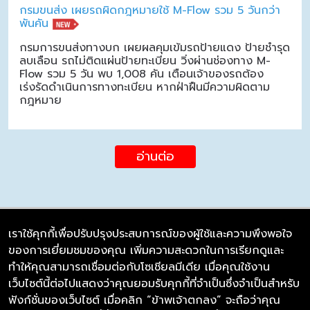
กรมขนส่ง เผยรถผิดกฎหมายใช้ M-Flow รวม 5 วันกว่า
พันคัน
กรมการขนส่งทางบก เผยผลคุมเข้มรถป้ายแดง ป้ายชำรุด
ลบเลือน รถไม่ติดแผ่นป้ายทะเบียน วิ่งผ่านช่องทาง M-
Flow รวม 5 วัน พบ 1,008 คัน เตือนเจ้าของรถต้อง
เร่งรัดดำเนินการทางทะเบียน หากฝ่าฝืนมีความผิดตาม
กฎหมาย
อ่านต่อ
เราใช้คุกกี้เพื่อปรับปรุงประสบการณ์ของผู้ใช้และความพึงพอใจ
ของการเยี่ยมชมของคุณ เพิ่มความสะดวกในการเรียกดูและ
บริษัท ซิมลิงค์ จำกัด
ทำให้คุณสามารถเชื่อมต่อกับโซเชียลมีเดีย เมื่อคุณใช้งาน
98/226 Bangrakyai-Baanmai Road,
เว็บไซต์นี้ต่อไปแสดงว่าคุณยอมรับคุกกี้ที่จำเป็นซึ่งจำเป็นสำหรับ
Bangyai, Nonthaburi 11140
ฟังก์ชั่นของเว็บไซต์ เมื่อคลิก “ข้าพเจ้าตกลง” จะถือว่าคุณ