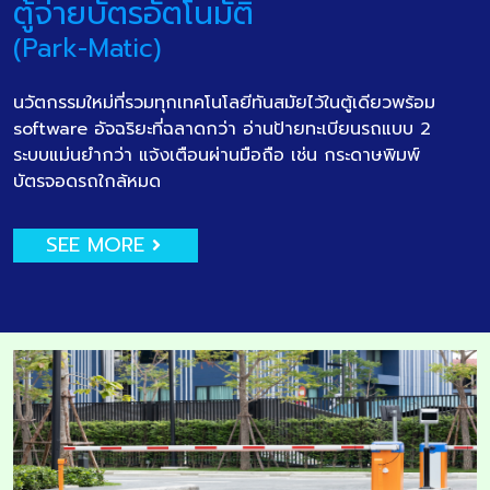
ตู้จ่ายบัตรอัตโนมัติ
(Park-Matic)
นวัตกรรมใหม่ที่รวมทุกเทคโนโลยีทันสมัยไว้ในตู้เดียวพร้อม
software อัจฉริยะที่ฉลาดกว่า อ่านป้ายทะเบียนรถแบบ 2
ระบบแม่นยำกว่า แจ้งเตือนผ่านมือถือ เช่น กระดาษพิมพ์
บัตรจอดรถใกล้หมด
SEE MORE