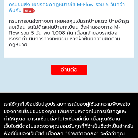
กรมขนส่ง เผยรถผิดกฎหมายใช้ M-Flow รวม 5 วันกว่า
พันคัน
กรมการขนส่งทางบก เผยผลคุมเข้มรถป้ายแดง ป้ายชำรุด
ลบเลือน รถไม่ติดแผ่นป้ายทะเบียน วิ่งผ่านช่องทาง M-
Flow รวม 5 วัน พบ 1,008 คัน เตือนเจ้าของรถต้อง
เร่งรัดดำเนินการทางทะเบียน หากฝ่าฝืนมีความผิดตาม
กฎหมาย
อ่านต่อ
เราใช้คุกกี้เพื่อปรับปรุงประสบการณ์ของผู้ใช้และความพึงพอใจ
ของการเยี่ยมชมของคุณ เพิ่มความสะดวกในการเรียกดูและ
บริษัท ซิมลิงค์ จำกัด
ทำให้คุณสามารถเชื่อมต่อกับโซเชียลมีเดีย เมื่อคุณใช้งาน
98/226 Bangrakyai-Baanmai Road,
เว็บไซต์นี้ต่อไปแสดงว่าคุณยอมรับคุกกี้ที่จำเป็นซึ่งจำเป็นสำหรับ
Bangyai, Nonthaburi 11140
ฟังก์ชั่นของเว็บไซต์ เมื่อคลิก “ข้าพเจ้าตกลง” จะถือว่าคุณ