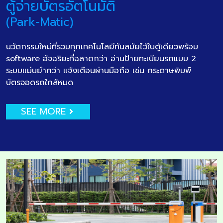
ตู้จ่ายบัตรอัตโนมัติ
(Park-Matic)
นวัตกรรมใหม่ที่รวมทุกเทคโนโลยีทันสมัยไว้ในตู้เดียวพร้อม
software อัจฉริยะที่ฉลาดกว่า อ่านป้ายทะเบียนรถแบบ 2
ระบบแม่นยำกว่า แจ้งเตือนผ่านมือถือ เช่น กระดาษพิมพ์
บัตรจอดรถใกล้หมด
SEE MORE