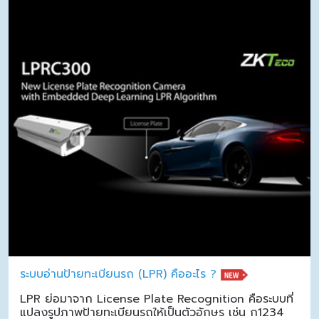
ระบบอ่านป้ายทะเบียนรถ (LPR) คืออะไร ?
LPR ย่อมาจาก License Plate Recognition คือระบบที่
แปลงรูปภาพป้ายทะเบียนรถให้เป็นตัวอักษร เช่น ก1234