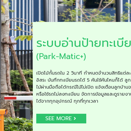
ระบบอ่านป้ายทะเบี
(Park-Matic+)
เปิดไม้กั้นรถใน 2 วินาที กำหนดจำนวนสิทธิแต่ละ
อิสระ บันทึกทะเบียนรถได้ 5 คันใช้คันไหนก็ได้ ลูก
ไม้ผ่านมือถือได้กรณีไม้ไม่เปิด แจ้งเตือนลูกบ้าน
หรือใช้รถไม่ลงทะเบียน จัดการข้อมูลและดูรายง
ได้จากทุกอุปกรณ์ ทุกที่ทุกเวลา
SEE MORE