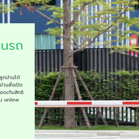
ยนรถ
ลูกบ้านได้
บ้านสั่งเปิด
จอดเกินสิทธิ
าน online