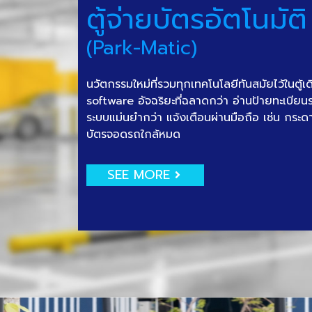
ตู้จ่ายบัตรอัตโนมัติ
(Park-Matic)
นวัตกรรมใหม่ที่รวมทุกเทคโนโลยีทันสมัยไว้ในตู้เ
software อัจฉริยะที่ฉลาดกว่า อ่านป้ายทะเบีย
ระบบแม่นยำกว่า แจ้งเตือนผ่านมือถือ เช่น กระด
บัตรจอดรถใกล้หมด
SEE MORE