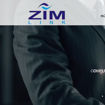
Zimlink.co.th
หน