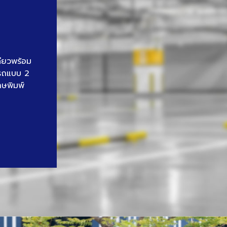
ดียวพร้อม
นรถแบบ 2
าษพิมพ์