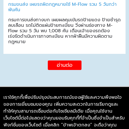
กรมขนส่ง เผยรถผิดกฎหมายใช้ M-Flow รวม 5 วันกว่า
พันคัน
กรมการขนส่งทางบก เผยผลคุมเข้มรถป้ายแดง ป้ายชำรุด
ลบเลือน รถไม่ติดแผ่นป้ายทะเบียน วิ่งผ่านช่องทาง M-
Flow รวม 5 วัน พบ 1,008 คัน เตือนเจ้าของรถต้อง
เร่งรัดดำเนินการทางทะเบียน หากฝ่าฝืนมีความผิดตาม
กฎหมาย
อ่านต่อ
เราใช้คุกกี้เพื่อปรับปรุงประสบการณ์ของผู้ใช้และความพึงพอใจ
ของการเยี่ยมชมของคุณ เพิ่มความสะดวกในการเรียกดูและ
บริษัท ซิมลิงค์ จำกัด
ทำให้คุณสามารถเชื่อมต่อกับโซเชียลมีเดีย เมื่อคุณใช้งาน
98/226 Bangrakyai-Baanmai Road,
เว็บไซต์นี้ต่อไปแสดงว่าคุณยอมรับคุกกี้ที่จำเป็นซึ่งจำเป็นสำหรับ
Bangyai, Nonthaburi 11140
ฟังก์ชั่นของเว็บไซต์ เมื่อคลิก “ข้าพเจ้าตกลง” จะถือว่าคุณ