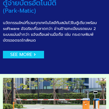
ตู้จ่ายบัตรอัตโนมัติ
(Park-Matic)
นวัตกรรมใหม่ที่รวมทุกเทคโนโลยีทันสมัยไว้ในตู้เดียวพร้อม
software อัจฉริยะที่ฉลาดกว่า อ่านป้ายทะเบียนรถแบบ 2
ระบบแม่นยำกว่า แจ้งเตือนผ่านมือถือ เช่น กระดาษพิมพ์
บัตรจอดรถใกล้หมด
SEE MORE