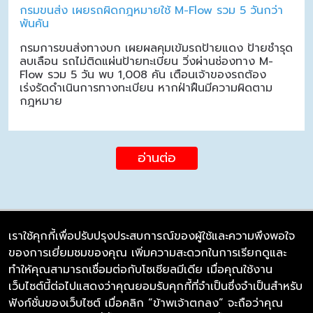
กรมขนส่ง เผยรถผิดกฎหมายใช้ M-Flow รวม 5 วันกว่า
พันคัน
กรมการขนส่งทางบก เผยผลคุมเข้มรถป้ายแดง ป้ายชำรุด
ลบเลือน รถไม่ติดแผ่นป้ายทะเบียน วิ่งผ่านช่องทาง M-
Flow รวม 5 วัน พบ 1,008 คัน เตือนเจ้าของรถต้อง
เร่งรัดดำเนินการทางทะเบียน หากฝ่าฝืนมีความผิดตาม
กฎหมาย
อ่านต่อ
เราใช้คุกกี้เพื่อปรับปรุงประสบการณ์ของผู้ใช้และความพึงพอใจ
ของการเยี่ยมชมของคุณ เพิ่มความสะดวกในการเรียกดูและ
บริษัท ซิมลิงค์ จำกัด
ทำให้คุณสามารถเชื่อมต่อกับโซเชียลมีเดีย เมื่อคุณใช้งาน
98/226 Bangrakyai-Baanmai Road,
เว็บไซต์นี้ต่อไปแสดงว่าคุณยอมรับคุกกี้ที่จำเป็นซึ่งจำเป็นสำหรับ
Bangyai, Nonthaburi 11140
ฟังก์ชั่นของเว็บไซต์ เมื่อคลิก “ข้าพเจ้าตกลง” จะถือว่าคุณ