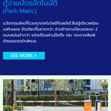
ตู้จ่ายบัตรอัตโนมัติ
(Park-Matic)
นวัตกรรมใหม่ที่รวมทุกเทคโนโลยีทันสมัยไว้ในตู้เดียวพร้อม
software อัจฉริยะที่ฉลาดกว่า อ่านป้ายทะเบียนรถแบบ 2
ระบบแม่นยำกว่า แจ้งเตือนผ่านมือถือ เช่น กระดาษพิมพ์
บัตรจอดรถใกล้หมด
SEE MORE