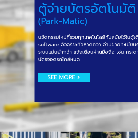
ตู้จ่ายบัตรอัตโนมัติ
(Park-Matic)
นวัตกรรมใหม่ที่รวมทุกเทคโนโลยีทันสมัยไว้ในตู้เ
software อัจฉริยะที่ฉลาดกว่า อ่านป้ายทะเบีย
ระบบแม่นยำกว่า แจ้งเตือนผ่านมือถือ เช่น กระด
บัตรจอดรถใกล้หมด
SEE MORE