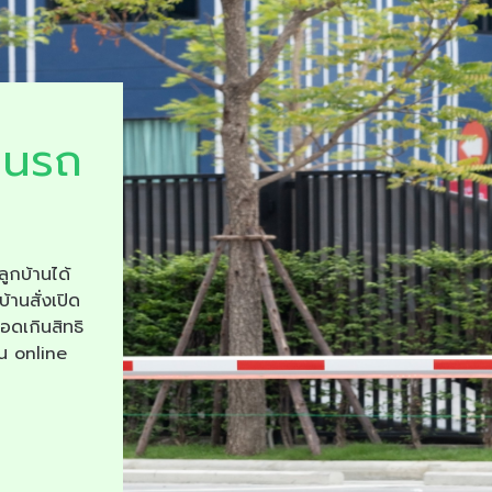
ยนรถ
ลูกบ้านได้
บ้านสั่งเปิด
จอดเกินสิทธิ
าน online