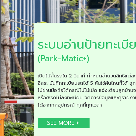
ระบบอ่านป้ายทะเบี
(Park-Matic+)
เปิดไม้กั้นรถใน 2 วินาที กำหนดจำนวนสิทธิแต่ละ
อิสระ บันทึกทะเบียนรถได้ 5 คันใช้คันไหนก็ได้ ลูก
ไม้ผ่านมือถือได้กรณีไม้ไม่เปิด แจ้งเตือนลูกบ้าน
หรือใช้รถไม่ลงทะเบียน จัดการข้อมูลและดูรายง
ได้จากทุกอุปกรณ์ ทุกที่ทุกเวลา
SEE MORE