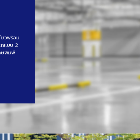
ดียวพร้อม
นรถแบบ 2
าษพิมพ์