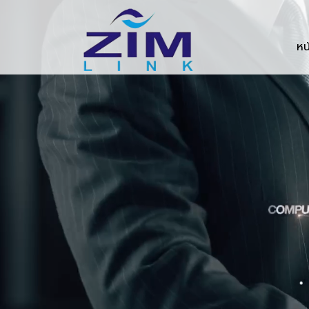
Zimlink.co.th
หน