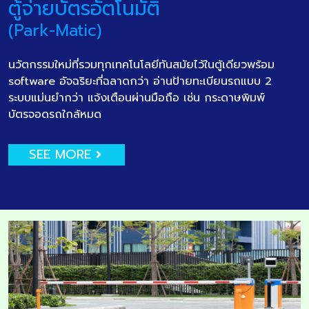
ตู้จ่ายบัตรอัตโนมัติ
(Park-Matic)
นวัตกรรมใหม่ที่รวมทุกเทคโนโลยีทันสมัยไว้ในตู้เดียวพร้อม
software อัจฉริยะที่ฉลาดกว่า อ่านป้ายทะเบียนรถแบบ 2
ระบบแม่นยำกว่า แจ้งเตือนผ่านมือถือ เช่น กระดาษพิมพ์
บัตรจอดรถใกล้หมด
SEE MORE