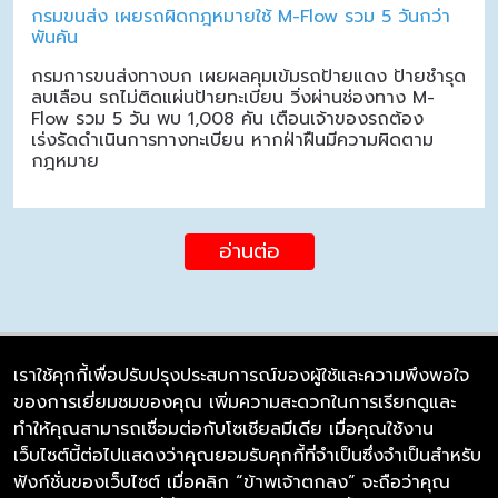
กรมขนส่ง เผยรถผิดกฎหมายใช้ M-Flow รวม 5 วันกว่า
พันคัน
กรมการขนส่งทางบก เผยผลคุมเข้มรถป้ายแดง ป้ายชำรุด
ลบเลือน รถไม่ติดแผ่นป้ายทะเบียน วิ่งผ่านช่องทาง M-
Flow รวม 5 วัน พบ 1,008 คัน เตือนเจ้าของรถต้อง
เร่งรัดดำเนินการทางทะเบียน หากฝ่าฝืนมีความผิดตาม
กฎหมาย
อ่านต่อ
เราใช้คุกกี้เพื่อปรับปรุงประสบการณ์ของผู้ใช้และความพึงพอใจ
ของการเยี่ยมชมของคุณ เพิ่มความสะดวกในการเรียกดูและ
บริษัท ซิมลิงค์ จำกัด
ทำให้คุณสามารถเชื่อมต่อกับโซเชียลมีเดีย เมื่อคุณใช้งาน
98/226 Bangrakyai-Baanmai Road,
เว็บไซต์นี้ต่อไปแสดงว่าคุณยอมรับคุกกี้ที่จำเป็นซึ่งจำเป็นสำหรับ
Bangyai, Nonthaburi 11140
ฟังก์ชั่นของเว็บไซต์ เมื่อคลิก “ข้าพเจ้าตกลง” จะถือว่าคุณ