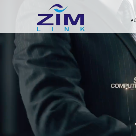
Zimlink.co.th
หน