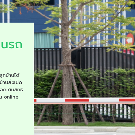
ยนรถ
ลูกบ้านได้
บ้านสั่งเปิด
จอดเกินสิทธิ
าน online