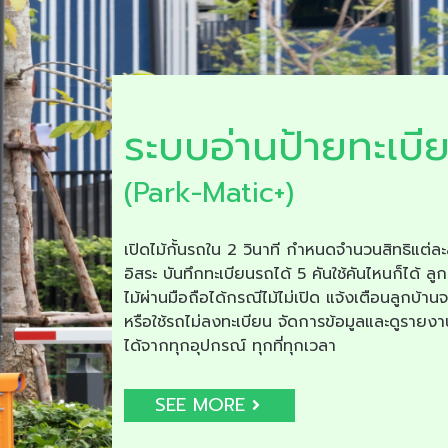
ระบบอ่านป้ายทะเบี
(Park-Matic+)
เปิดไม้กั้นรถใน 2 วินาที กำหนดจำนวนสิทธิแต่ละ
อิสระ บันทึกทะเบียนรถได้ 5 คันใช้คันไหนก็ได้ ลูก
ไม้ผ่านมือถือได้กรณีไม้ไม่เปิด แจ้งเตือนลูกบ้าน
หรือใช้รถไม่ลงทะเบียน จัดการข้อมูลและดูรายง
ได้จากทุกอุปกรณ์ ทุกที่ทุกเวลา
SEE MORE