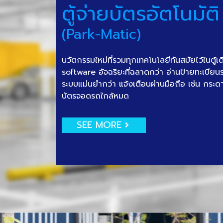
ตู้จ่ายบัตรอัตโนมัติ
(Park-Matic)
นวัตกรรมใหม่ที่รวมทุกเทคโนโลยีทันสมัยไว้ในตู้เ
software อัจฉริยะที่ฉลาดกว่า อ่านป้ายทะเบีย
ระบบแม่นยำกว่า แจ้งเตือนผ่านมือถือ เช่น กระด
บัตรจอดรถใกล้หมด
SEE MORE