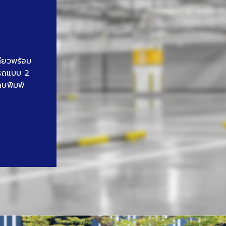
ดียวพร้อม
นรถแบบ 2
าษพิมพ์