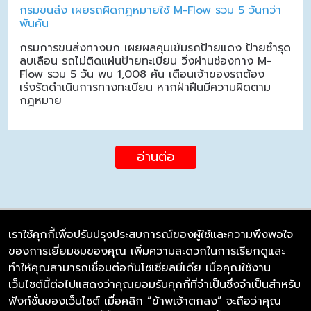
กรมขนส่ง เผยรถผิดกฎหมายใช้ M-Flow รวม 5 วันกว่า
พันคัน
กรมการขนส่งทางบก เผยผลคุมเข้มรถป้ายแดง ป้ายชำรุด
ลบเลือน รถไม่ติดแผ่นป้ายทะเบียน วิ่งผ่านช่องทาง M-
Flow รวม 5 วัน พบ 1,008 คัน เตือนเจ้าของรถต้อง
เร่งรัดดำเนินการทางทะเบียน หากฝ่าฝืนมีความผิดตาม
กฎหมาย
อ่านต่อ
เราใช้คุกกี้เพื่อปรับปรุงประสบการณ์ของผู้ใช้และความพึงพอใจ
ของการเยี่ยมชมของคุณ เพิ่มความสะดวกในการเรียกดูและ
บริษัท ซิมลิงค์ จำกัด
ทำให้คุณสามารถเชื่อมต่อกับโซเชียลมีเดีย เมื่อคุณใช้งาน
98/226 Bangrakyai-Baanmai Road,
เว็บไซต์นี้ต่อไปแสดงว่าคุณยอมรับคุกกี้ที่จำเป็นซึ่งจำเป็นสำหรับ
Bangyai, Nonthaburi 11140
ฟังก์ชั่นของเว็บไซต์ เมื่อคลิก “ข้าพเจ้าตกลง” จะถือว่าคุณ