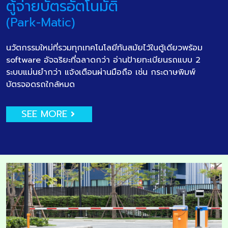
ตู้จ่ายบัตรอัตโนมัติ
(Park-Matic)
นวัตกรรมใหม่ที่รวมทุกเทคโนโลยีทันสมัยไว้ในตู้เดียวพร้อม
software อัจฉริยะที่ฉลาดกว่า อ่านป้ายทะเบียนรถแบบ 2
ระบบแม่นยำกว่า แจ้งเตือนผ่านมือถือ เช่น กระดาษพิมพ์
บัตรจอดรถใกล้หมด
SEE MORE