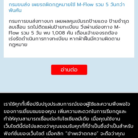
กรมขนส่ง เผยรถผิดกฎหมายใช้ M-Flow รวม 5 วันกว่า
พันคัน
กรมการขนส่งทางบก เผยผลคุมเข้มรถป้ายแดง ป้ายชำรุด
ลบเลือน รถไม่ติดแผ่นป้ายทะเบียน วิ่งผ่านช่องทาง M-
Flow รวม 5 วัน พบ 1,008 คัน เตือนเจ้าของรถต้อง
เร่งรัดดำเนินการทางทะเบียน หากฝ่าฝืนมีความผิดตาม
กฎหมาย
อ่านต่อ
เราใช้คุกกี้เพื่อปรับปรุงประสบการณ์ของผู้ใช้และความพึงพอใจ
ของการเยี่ยมชมของคุณ เพิ่มความสะดวกในการเรียกดูและ
บริษัท ซิมลิงค์ จำกัด
ทำให้คุณสามารถเชื่อมต่อกับโซเชียลมีเดีย เมื่อคุณใช้งาน
98/226 Bangrakyai-Baanmai Road,
เว็บไซต์นี้ต่อไปแสดงว่าคุณยอมรับคุกกี้ที่จำเป็นซึ่งจำเป็นสำหรับ
Bangyai, Nonthaburi 11140
ฟังก์ชั่นของเว็บไซต์ เมื่อคลิก “ข้าพเจ้าตกลง” จะถือว่าคุณ