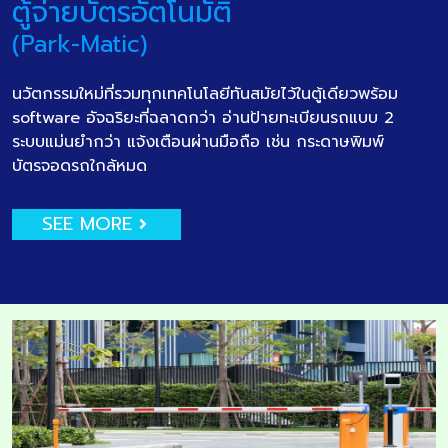
ตู้จ่ายบัตรอัตโนมัติ
(Park-Matic)
นวัตกรรมใหม่ที่รวมทุกเทคโนโลยีทันสมัยไว้ในตู้เดียวพร้อม
software อัจฉริยะที่ฉลาดกว่า อ่านป้ายทะเบียนรถแบบ 2
ระบบแม่นยำกว่า แจ้งเตือนผ่านมือถือ เช่น กระดาษพิมพ์
บัตรจอดรถใกล้หมด
SEE MORE