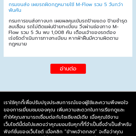
กรมขนส่ง เผยรถผิดกฎหมายใช้ M-Flow รวม 5 วันกว่า
พันคัน
กรมการขนส่งทางบก เผยผลคุมเข้มรถป้ายแดง ป้ายชำรุด
ลบเลือน รถไม่ติดแผ่นป้ายทะเบียน วิ่งผ่านช่องทาง M-
Flow รวม 5 วัน พบ 1,008 คัน เตือนเจ้าของรถต้อง
เร่งรัดดำเนินการทางทะเบียน หากฝ่าฝืนมีความผิดตาม
กฎหมาย
อ่านต่อ
เราใช้คุกกี้เพื่อปรับปรุงประสบการณ์ของผู้ใช้และความพึงพอใจ
ของการเยี่ยมชมของคุณ เพิ่มความสะดวกในการเรียกดูและ
บริษัท ซิมลิงค์ จำกัด
ทำให้คุณสามารถเชื่อมต่อกับโซเชียลมีเดีย เมื่อคุณใช้งาน
98/226 Bangrakyai-Baanmai Road,
เว็บไซต์นี้ต่อไปแสดงว่าคุณยอมรับคุกกี้ที่จำเป็นซึ่งจำเป็นสำหรับ
Bangyai, Nonthaburi 11140
ฟังก์ชั่นของเว็บไซต์ เมื่อคลิก “ข้าพเจ้าตกลง” จะถือว่าคุณ