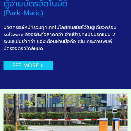
ตู้จ่ายบัตรอัตโนมัติ
(Park-Matic)
นวัตกรรมใหม่ที่รวมทุกเทคโนโลยีทันสมัยไว้ในตู้เดียวพร้อม
software อัจฉริยะที่ฉลาดกว่า อ่านป้ายทะเบียนรถแบบ 2
ระบบแม่นยำกว่า แจ้งเตือนผ่านมือถือ เช่น กระดาษพิมพ์
บัตรจอดรถใกล้หมด
SEE MORE