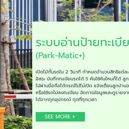
ระบบอ่านป้ายทะเบี
(Park-Matic+)
เปิดไม้กั้นรถใน 2 วินาที กำหนดจำนวนสิทธิแต่ละ
อิสระ บันทึกทะเบียนรถได้ 5 คันใช้คันไหนก็ได้ ลูก
ไม้ผ่านมือถือได้กรณีไม้ไม่เปิด แจ้งเตือนลูกบ้าน
หรือใช้รถไม่ลงทะเบียน จัดการข้อมูลและดูรายง
ได้จากทุกอุปกรณ์ ทุกที่ทุกเวลา
SEE MORE