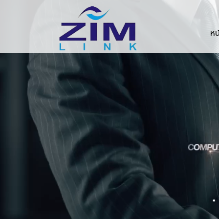
Zimlink.co.th
หน