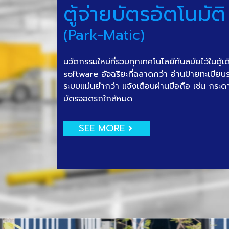
ตู้จ่ายบัตรอัตโนมัติ
(Park-Matic)
นวัตกรรมใหม่ที่รวมทุกเทคโนโลยีทันสมัยไว้ในตู้เ
software อัจฉริยะที่ฉลาดกว่า อ่านป้ายทะเบีย
ระบบแม่นยำกว่า แจ้งเตือนผ่านมือถือ เช่น กระด
บัตรจอดรถใกล้หมด
SEE MORE