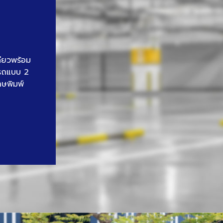
ดียวพร้อม
นรถแบบ 2
าษพิมพ์