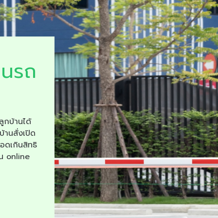
ยนรถ
ลูกบ้านได้
บ้านสั่งเปิด
จอดเกินสิทธิ
าน online