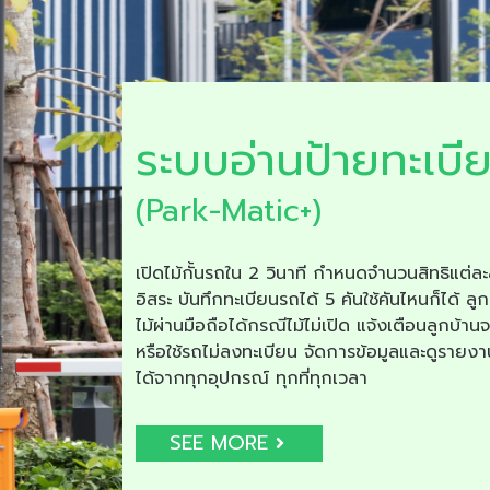
ระบบอ่านป้ายทะเบี
(Park-Matic+)
เปิดไม้กั้นรถใน 2 วินาที กำหนดจำนวนสิทธิแต่ละ
อิสระ บันทึกทะเบียนรถได้ 5 คันใช้คันไหนก็ได้ ลูก
ไม้ผ่านมือถือได้กรณีไม้ไม่เปิด แจ้งเตือนลูกบ้าน
หรือใช้รถไม่ลงทะเบียน จัดการข้อมูลและดูรายง
ได้จากทุกอุปกรณ์ ทุกที่ทุกเวลา
SEE MORE