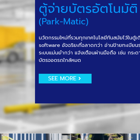
ตู้จ่ายบัตรอัตโนมัติ
(Park-Matic)
นวัตกรรมใหม่ที่รวมทุกเทคโนโลยีทันสมัยไว้ในตู้เ
software อัจฉริยะที่ฉลาดกว่า อ่านป้ายทะเบีย
ระบบแม่นยำกว่า แจ้งเตือนผ่านมือถือ เช่น กระด
บัตรจอดรถใกล้หมด
SEE MORE