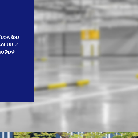
ดียวพร้อม
นรถแบบ 2
าษพิมพ์