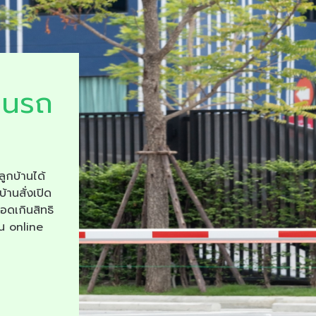
ยนรถ
ลูกบ้านได้
บ้านสั่งเปิด
จอดเกินสิทธิ
าน online