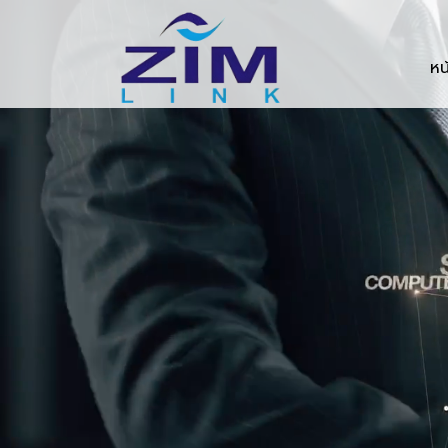
Zimlink.co.th
หน