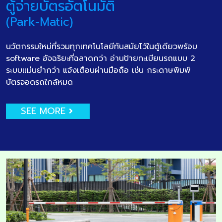
ตู้จ่ายบัตรอัตโนมัติ
(Park-Matic)
นวัตกรรมใหม่ที่รวมทุกเทคโนโลยีทันสมัยไว้ในตู้เดียวพร้อม
software อัจฉริยะที่ฉลาดกว่า อ่านป้ายทะเบียนรถแบบ 2
ระบบแม่นยำกว่า แจ้งเตือนผ่านมือถือ เช่น กระดาษพิมพ์
บัตรจอดรถใกล้หมด
SEE MORE