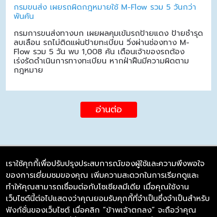
กรมขนส่ง เผยรถผิดกฎหมายใช้ M-Flow รวม 5 วันกว่า
พันคัน
กรมการขนส่งทางบก เผยผลคุมเข้มรถป้ายแดง ป้ายชำรุด
ลบเลือน รถไม่ติดแผ่นป้ายทะเบียน วิ่งผ่านช่องทาง M-
Flow รวม 5 วัน พบ 1,008 คัน เตือนเจ้าของรถต้อง
เร่งรัดดำเนินการทางทะเบียน หากฝ่าฝืนมีความผิดตาม
กฎหมาย
อ่านต่อ
เราใช้คุกกี้เพื่อปรับปรุงประสบการณ์ของผู้ใช้และความพึงพอใจ
ของการเยี่ยมชมของคุณ เพิ่มความสะดวกในการเรียกดูและ
บริษัท ซิมลิงค์ จำกัด
ทำให้คุณสามารถเชื่อมต่อกับโซเชียลมีเดีย เมื่อคุณใช้งาน
98/226 Bangrakyai-Baanmai Road,
เว็บไซต์นี้ต่อไปแสดงว่าคุณยอมรับคุกกี้ที่จำเป็นซึ่งจำเป็นสำหรับ
Bangyai, Nonthaburi 11140
ฟังก์ชั่นของเว็บไซต์ เมื่อคลิก “ข้าพเจ้าตกลง” จะถือว่าคุณ