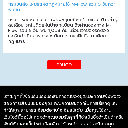
กรมขนส่ง เผยรถผิดกฎหมายใช้ M-Flow รวม 5 วันกว่า
พันคัน
กรมการขนส่งทางบก เผยผลคุมเข้มรถป้ายแดง ป้ายชำรุด
ลบเลือน รถไม่ติดแผ่นป้ายทะเบียน วิ่งผ่านช่องทาง M-
Flow รวม 5 วัน พบ 1,008 คัน เตือนเจ้าของรถต้อง
เร่งรัดดำเนินการทางทะเบียน หากฝ่าฝืนมีความผิดตาม
กฎหมาย
อ่านต่อ
เราใช้คุกกี้เพื่อปรับปรุงประสบการณ์ของผู้ใช้และความพึงพอใจ
ของการเยี่ยมชมของคุณ เพิ่มความสะดวกในการเรียกดูและ
บริษัท ซิมลิงค์ จำกัด
ทำให้คุณสามารถเชื่อมต่อกับโซเชียลมีเดีย เมื่อคุณใช้งาน
98/226 Bangrakyai-Baanmai Road,
เว็บไซต์นี้ต่อไปแสดงว่าคุณยอมรับคุกกี้ที่จำเป็นซึ่งจำเป็นสำหรับ
Bangyai, Nonthaburi 11140
ฟังก์ชั่นของเว็บไซต์ เมื่อคลิก “ข้าพเจ้าตกลง” จะถือว่าคุณ