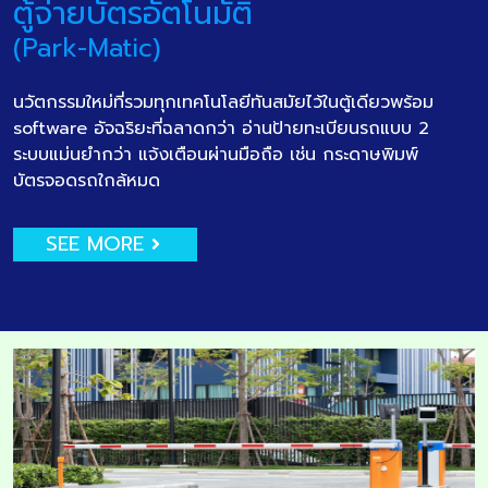
ตู้จ่ายบัตรอัตโนมัติ
(Park-Matic)
นวัตกรรมใหม่ที่รวมทุกเทคโนโลยีทันสมัยไว้ในตู้เดียวพร้อม
software อัจฉริยะที่ฉลาดกว่า อ่านป้ายทะเบียนรถแบบ 2
ระบบแม่นยำกว่า แจ้งเตือนผ่านมือถือ เช่น กระดาษพิมพ์
บัตรจอดรถใกล้หมด
SEE MORE