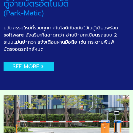
ตู้จ่ายบัตรอัตโนมัติ
(Park-Matic)
นวัตกรรมใหม่ที่รวมทุกเทคโนโลยีทันสมัยไว้ในตู้เดียวพร้อม
software อัจฉริยะที่ฉลาดกว่า อ่านป้ายทะเบียนรถแบบ 2
ระบบแม่นยำกว่า แจ้งเตือนผ่านมือถือ เช่น กระดาษพิมพ์
บัตรจอดรถใกล้หมด
SEE MORE