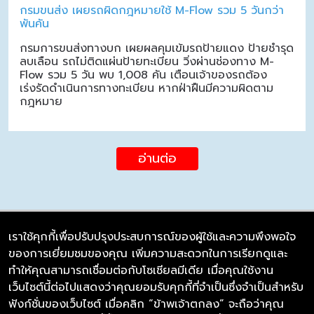
กรมขนส่ง เผยรถผิดกฎหมายใช้ M-Flow รวม 5 วันกว่า
พันคัน
กรมการขนส่งทางบก เผยผลคุมเข้มรถป้ายแดง ป้ายชำรุด
ลบเลือน รถไม่ติดแผ่นป้ายทะเบียน วิ่งผ่านช่องทาง M-
Flow รวม 5 วัน พบ 1,008 คัน เตือนเจ้าของรถต้อง
เร่งรัดดำเนินการทางทะเบียน หากฝ่าฝืนมีความผิดตาม
กฎหมาย
อ่านต่อ
เราใช้คุกกี้เพื่อปรับปรุงประสบการณ์ของผู้ใช้และความพึงพอใจ
ของการเยี่ยมชมของคุณ เพิ่มความสะดวกในการเรียกดูและ
บริษัท ซิมลิงค์ จำกัด
ทำให้คุณสามารถเชื่อมต่อกับโซเชียลมีเดีย เมื่อคุณใช้งาน
98/226 Bangrakyai-Baanmai Road,
เว็บไซต์นี้ต่อไปแสดงว่าคุณยอมรับคุกกี้ที่จำเป็นซึ่งจำเป็นสำหรับ
Bangyai, Nonthaburi 11140
ฟังก์ชั่นของเว็บไซต์ เมื่อคลิก “ข้าพเจ้าตกลง” จะถือว่าคุณ