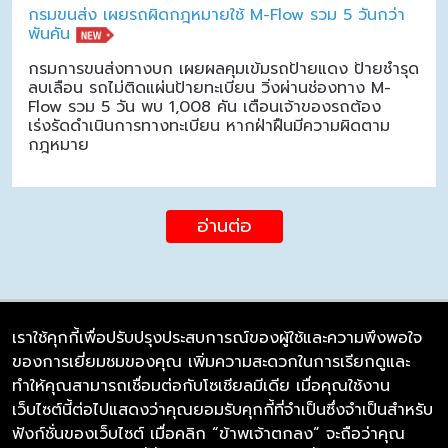
กรมขนส่ง เผยรถผิดกฎหมายใช้ M-Flow รวม 5 วันกว่า
พันคัน
กรมการขนส่งทางบก เผยผลคุมเข้มรถป้ายแดง ป้ายชำรุด
ลบเลือน รถไม่ติดแผ่นป้ายทะเบียน วิ่งผ่านช่องทาง M-
Flow รวม 5 วัน พบ 1,008 คัน เตือนเจ้าของรถต้อง
เร่งรัดดำเนินการทางทะเบียน หากฝ่าฝืนมีความผิดตาม
กฎหมาย
อ่านต่อ
เราใช้คุกกี้เพื่อปรับปรุงประสบการณ์ของผู้ใช้และความพึงพอใจ
ของการเยี่ยมชมของคุณ เพิ่มความสะดวกในการเรียกดูและ
บริษัท ซิมลิงค์ จำกัด
ทำให้คุณสามารถเชื่อมต่อกับโซเชียลมีเดีย เมื่อคุณใช้งาน
98/226 Bangrakyai-Baanmai Road,
เว็บไซต์นี้ต่อไปแสดงว่าคุณยอมรับคุกกี้ที่จำเป็นซึ่งจำเป็นสำหรับ
Bangyai, Nonthaburi 11140
ฟังก์ชั่นของเว็บไซต์ เมื่อคลิก “ข้าพเจ้าตกลง” จะถือว่าคุณ