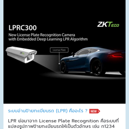
ระบบอ่านป้ายทะเบียนรถ (LPR) คืออะไร ?
LPR ย่อมาจาก License Plate Recognition คือระบบที่
แปลงรูปภาพป้ายทะเบียนรถให้เป็นตัวอักษร เช่น ก1234