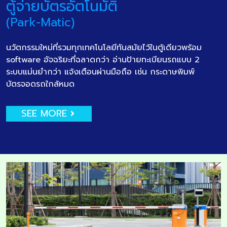
ตู้จ่ายบัตรอัตโนมัติ
(Park-Matic)
นวัตกรรมใหม่ที่รวมทุกเทคโนโลยีทันสมัยไว้ในตู้เดียวพร้อม
software อัจฉริยะที่ฉลาดกว่า อ่านป้ายทะเบียนรถแบบ 2
ระบบแม่นยำกว่า แจ้งเตือนผ่านมือถือ เช่น กระดาษพิมพ์
บัตรจอดรถใกล้หมด
SEE MORE